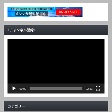
↓チャンネル登録↓
動
画
プ
レ
ー
ヤ
ー
00:00
22:51
カテゴリー