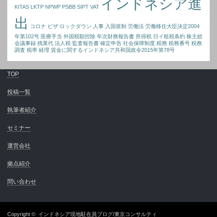
インドネシア進
KITAS
LKTP
NPWP
PSBB
SIPT
VAT
出
コロナ
ビザ
ロックダウン
人事
入国規制
労働法
労働移住大臣決定2004
年第102号
医療手当
外国税額控除
年次財務報告書
所得税
日イ租税条約
株主総
会議事録
残業代
法人税
監査報告書
確定申告
社会保障制度
税務
税務番号
税務
調査
税率
経理
賃金に関するインドネシア共和国政令2015年第78号
TOP
投稿一覧
執筆者紹介
セミナー
運営会社
拠点紹介
問い合わせ
Copyright ©
インドネシア現地駐在員ブログ/東京コンサルティ