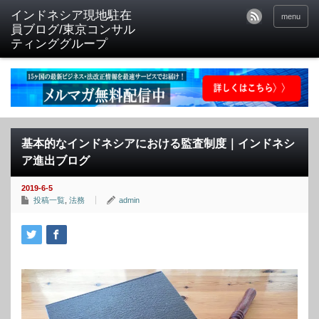
menu
基本的なインドネシアにおける監査制度｜インドネシ
ア進出ブログ
2019-6-5
投稿一覧
,
法務
admin