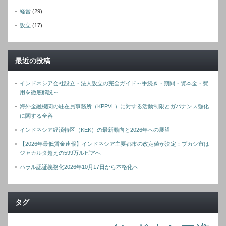
経営
(29)
設立
(17)
最近の投稿
インドネシア会社設立・法人設立の完全ガイド～手続き・期間・資本金・費
用を徹底解説～
海外金融機関の駐在員事務所（KPPVL）に対する活動制限とガバナンス強化
に関する全容
インドネシア経済特区（KEK）の最新動向と2026年への展望
【2026年最低賃金速報】インドネシア主要都市の改定値が決定：ブカシ市は
ジャカルタ超えの599万ルピアへ
ハラル認証義務化2026年10月17日から本格化へ
タグ