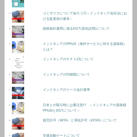
コミサリスについて知ろう①～インドネシア会社法にお
ける監査役の基本～
租税条約適用に係るDGT(居住証明)について
インドネシアのPPh26（海外サービスに対する源泉税）
とは？
インドネシアのＰＰｈ23について
インドネシアの印紙税について
インドネシアのリース会計基準
日本との取引時には要注意!? ～インドネシアの源泉税
PPh26とDGTについて～
就労許可（IMTA）と滞在許可（KITAS）について
空港自動ゲートについて