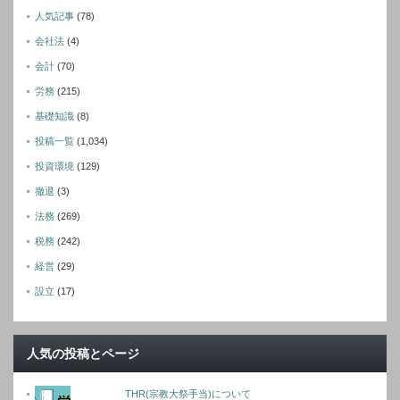
人気記事
(78)
会社法
(4)
会計
(70)
労務
(215)
基礎知識
(8)
投稿一覧
(1,034)
投資環境
(129)
撤退
(3)
法務
(269)
税務
(242)
経営
(29)
設立
(17)
人気の投稿とページ
THR(宗教大祭手当)について