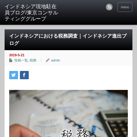
menu
インドネシアにおける税務調査｜インドネシア進出ブ
ログ
2019-5-21
投稿一覧
,
税務
admin