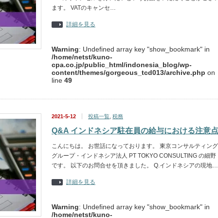
ます。 VATのキャンセ…
詳細を見る
Warning
: Undefined array key "show_bookmark" in
/home/netst/kuno-
cpa.co.jp/public_html/indonesia_blog/wp-
content/themes/gorgeous_tcd013/archive.php
on
line
49
2021-5-12
投稿一覧
,
税務
Q&A インドネシア駐在員の給与における注意
こんにちは。 お世話になっております。 東京コンサルティング
グループ・インドネシア法人 PT TOKYO CONSULTING の細野
です。 以下のお問合せを頂きました。 Q.インドネシアの現地…
詳細を見る
Warning
: Undefined array key "show_bookmark" in
/home/netst/kuno-