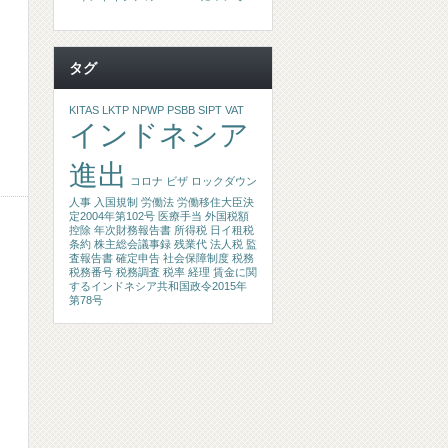
タグ
KITAS
LKTP
NPWP
PSBB
SIPT
VAT
インドネシア
進出
コロナ
ビザ
ロックダウン
人事
入国規制
労働法
労働移住大臣決
定2004年第102号
医療手当
外国税額
控除
年次財務報告書
所得税
日イ租税
条約
株主総会議事録
残業代
法人税
監
査報告書
確定申告
社会保障制度
税務
税務番号
税務調査
税率
経理
賃金に関
するインドネシア共和国政令2015年
第78号