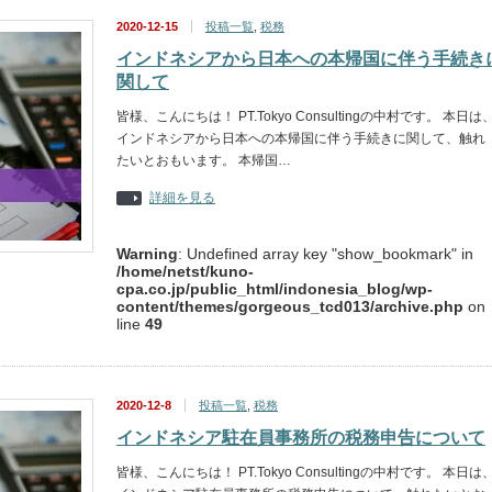
2020-12-15
投稿一覧
,
税務
インドネシアから日本への本帰国に伴う手続き
関して
皆様、こんにちは！ PT.Tokyo Consultingの中村です。 本日は
インドネシアから日本への本帰国に伴う手続きに関して、触れ
たいとおもいます。 本帰国…
詳細を見る
Warning
: Undefined array key "show_bookmark" in
/home/netst/kuno-
cpa.co.jp/public_html/indonesia_blog/wp-
content/themes/gorgeous_tcd013/archive.php
on
line
49
2020-12-8
投稿一覧
,
税務
インドネシア駐在員事務所の税務申告について
皆様、こんにちは！ PT.Tokyo Consultingの中村です。 本日は