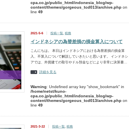
cpa.co.jp/public_html/indonesia_blog/wp-
content/themes/gorgeous_tcd013/archive.php
on
line
49
2021-5-6
投稿一覧
,
税務
インドネシアの為替差損の損金算入について
こんにちは。 本日はインドネシアにおける為替差損の損金算
入、不算入について解説していきたいと思います。 インドネシ
アでは、外貨建ての取引やドル預金などにより非常に決算書…
詳細を見る
Warning
: Undefined array key "show_bookmark" in
/home/netst/kuno-
cpa.co.jp/public_html/indonesia_blog/wp-
content/themes/gorgeous_tcd013/archive.php
on
line
49
2021-3-22
投稿一覧
,
税務