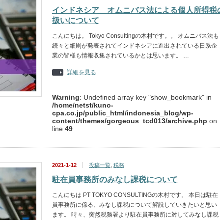
インドネシア オムニバス法による個人所得税
扱いについて
こんにちは。 Tokyo Consultingの木村です。。 オムニバス法も
続々と細則が発表されてインドネシアに進出されている日系企
業の皆様も情報収集されているかとは思います。 …
詳細を見る
Warning
: Undefined array key "show_bookmark" in
/home/netst/kuno-
cpa.co.jp/public_html/indonesia_blog/wp-
content/themes/gorgeous_tcd013/archive.php
on
line
49
2021-1-12
投稿一覧
,
税務
駐在員事務所のみなし課税について
こんにちは PT TOKYO CONSULTINGの木村です。 本日は駐在
員事務所に係る、みなし課税について解説していきたいと思い
ます。 時々、突然税務署より駐在員事務所に対してみなし課税