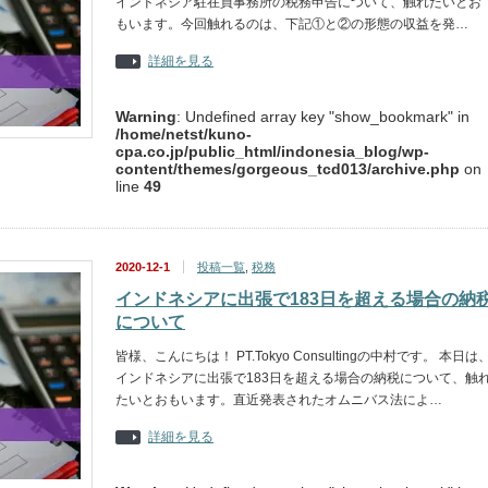
インドネシア駐在員事務所の税務申告について、触れたいとお
もいます。今回触れるのは、下記①と②の形態の収益を発…
詳細を見る
Warning
: Undefined array key "show_bookmark" in
/home/netst/kuno-
cpa.co.jp/public_html/indonesia_blog/wp-
content/themes/gorgeous_tcd013/archive.php
on
line
49
2020-12-1
投稿一覧
,
税務
インドネシアに出張で183日を超える場合の納
について
皆様、こんにちは！ PT.Tokyo Consultingの中村です。 本日は
インドネシアに出張で183日を超える場合の納税について、触
たいとおもいます。直近発表されたオムニバス法によ…
詳細を見る