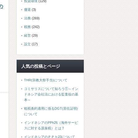
投資環境
(129)
の
撤退
(3)
法務
(269)
税務
(242)
経営
(29)
設立
(17)
人気の投稿とページ
THR(宗教大祭手当)について
コミサリスについて知ろう①～イン
ドネシア会社法における監査役の基
本～
租税条約適用に係るDGT(居住証明)
について
インドネシアのPPh26（海外サービ
スに対する源泉税）とは？
インドネシアのＰＰｈ23について