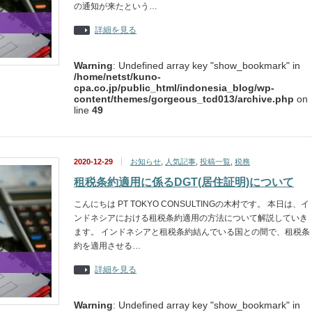
の通知が来たという…
詳細を見る
Warning
: Undefined array key "show_bookmark" in
/home/netst/kuno-
cpa.co.jp/public_html/indonesia_blog/wp-
content/themes/gorgeous_tcd013/archive.php
on
line
49
2020-12-29
お知らせ
,
人気記事
,
投稿一覧
,
税務
租税条約適用に係るDGT(居住証明)について
こんにちは PT TOKYO CONSULTINGの木村です。 本日は、イ
ンドネシアにおける租税条約適用の方法について解説していき
ます。 インドネシアと租税条約結んでいる国との間で、租税条
約を適用させる…
詳細を見る
Warning
: Undefined array key "show_bookmark" in