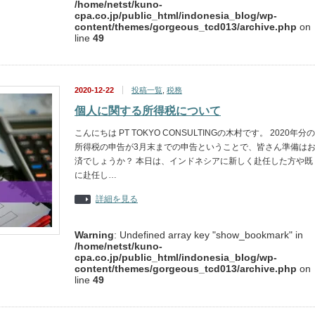
/home/netst/kuno-
cpa.co.jp/public_html/indonesia_blog/wp-
content/themes/gorgeous_tcd013/archive.php
on
line
49
2020-12-22
投稿一覧
,
税務
個人に関する所得税について
こんにちは PT TOKYO CONSULTINGの木村です。 2020年分の
所得税の申告が3月末までの申告ということで、皆さん準備は
済でしょうか？ 本日は、インドネシアに新しく赴任した方や既
に赴任し…
詳細を見る
Warning
: Undefined array key "show_bookmark" in
/home/netst/kuno-
cpa.co.jp/public_html/indonesia_blog/wp-
content/themes/gorgeous_tcd013/archive.php
on
line
49