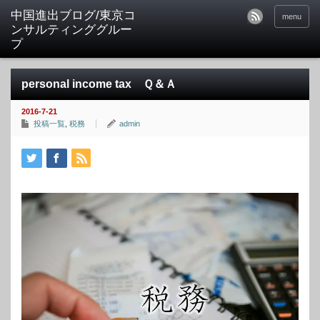
中国進出ブログ/東京コ
menu
ンサルティンググルー
プ
personal income tax Ｑ＆Ａ
2016-7-21
投稿一覧
,
税務
admin