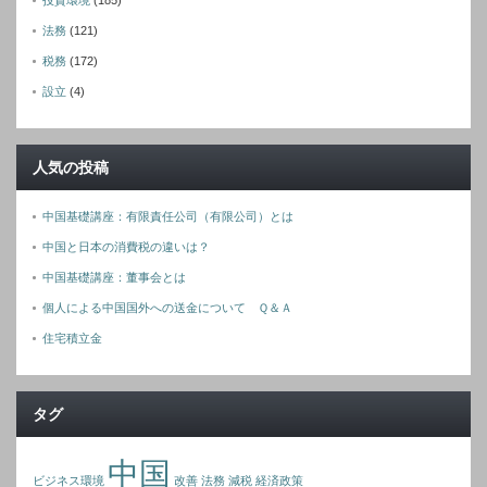
法務
(121)
税務
(172)
設立
(4)
人気の投稿
中国基礎講座：有限責任公司（有限公司）とは
中国と日本の消費税の違いは？
中国基礎講座：董事会とは
個人による中国国外への送金について Ｑ＆Ａ
住宅積立金
タグ
中国
ビジネス環境
改善
法務
減税
経済政策