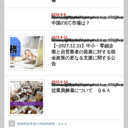
響
2018-8-9
Warning
: Undefined array key "show_category" in
/home/netst/kuno-cpa.co.jp/public_html/china_blog/wp-content/themes/gorgeous_tcd0
on line
183
中国のEC市場は？
2023-9-21
Warning
: Undefined array key "show_category" in
/home/netst/kuno-cpa.co.jp/public_html/china_blog/wp-content/themes/gorgeous_tcd0
on line
183
【~2027.12.31】中小・零細企
業と自営業者の発展に対する税
金政策の更なる支援に関する公
告
2015-9-14
Warning
: Undefined array key "show_category" in
/home/netst/kuno-cpa.co.jp/public_html/china_blog/wp-content/themes/gorgeous_tcd0
on line
183
従業員解雇について Ｑ＆Ａ
増値税改革後の増値税税率 Ｑ＆Ａ