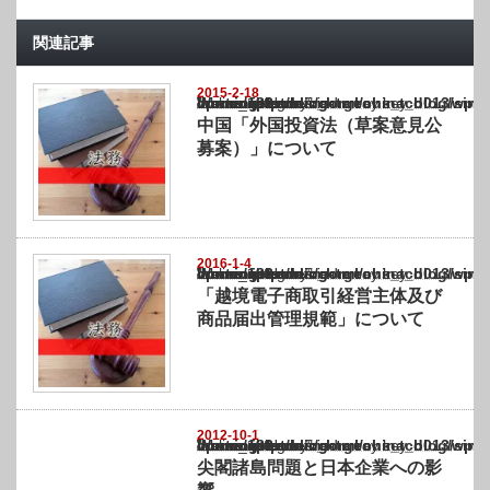
関連記事
2015-2-18
Warning
: Undefined array key "show_category" in
/home/netst/kuno-cpa.co.jp/public_html/china_blog/wp-content/themes/gorgeous_tcd0
on line
183
中国「外国投資法（草案意見公
募案）」について
2016-1-4
Warning
: Undefined array key "show_category" in
/home/netst/kuno-cpa.co.jp/public_html/china_blog/wp-content/themes/gorgeous_tcd0
on line
183
「越境電子商取引経営主体及び
商品届出管理規範」について
2012-10-1
Warning
: Undefined array key "show_category" in
/home/netst/kuno-cpa.co.jp/public_html/china_blog/wp-content/themes/gorgeous_tcd0
on line
183
尖閣諸島問題と日本企業への影