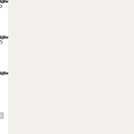
es/gorgeous_tcd013/single.php
つ
es/gorgeous_tcd013/single.php
の
es/gorgeous_tcd013/single.php