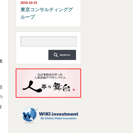
2019-10-23
、
東京コンサルティンググ
ループ
、
書
投
の
ま