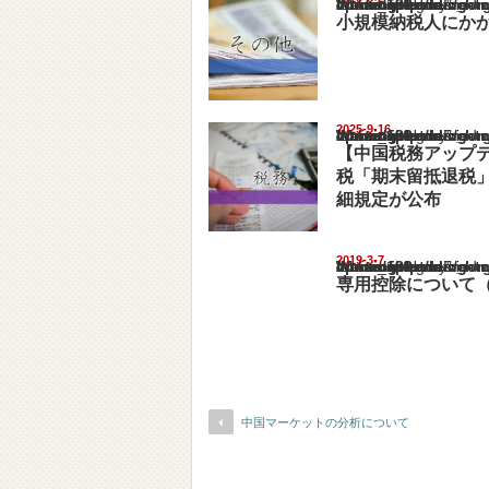
Warning
: Undefined array key "show_category" in
/home/netst/kuno-cpa.co.jp/public_html/chi
on line
183
小規模納税人にか
2025-9-16
Warning
: Undefined array key "show_category" in
/home/netst/kuno-cpa.co.jp/public_html/chi
on line
183
【中国税務アップ
税「期末留抵退税
細規定が公布
2019-3-7
Warning
: Undefined array key "show_category" in
/home/netst/kuno-cpa.co.jp/public_html/chi
on line
183
専用控除について
中国マーケットの分析について