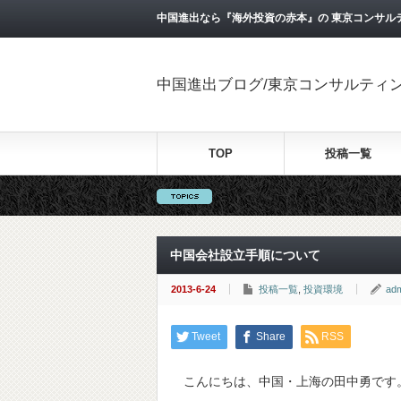
中国進出なら『海外投資の赤本』の 東京コンサル
中国進出ブログ/東京コンサルティ
TOP
投稿一覧
中国会社設立手順について
2013-6-24
投稿一覧
,
投資環境
ad
Tweet
Share
RSS
こんにちは、中国・上海の田中勇です