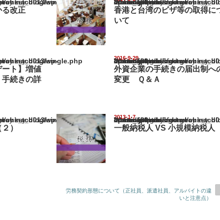
na_blog/wp-content/themes/gorgeous_tcd013/single.php
Warning
: Undefined array key "show_category" in
/home/netst/kuno-cpa.co.jp/public_html/china_blog/wp-content/them
on line
183
かる改正
香港と台湾のビザ等の取得に
いて
2016-9-29
na_blog/wp-content/themes/gorgeous_tcd013/single.php
Warning
: Undefined array key "show_category" in
/home/netst/kuno-cpa.co.jp/public_html/china_blog/wp-content/them
on line
183
デート】増値
外資企業の手続きの届出制へ
」手続きの詳
変更 Ｑ＆Ａ
2013-1-7
na_blog/wp-content/themes/gorgeous_tcd013/single.php
Warning
: Undefined array key "show_category" in
/home/netst/kuno-cpa.co.jp/public_html/china_blog/wp-content/them
on line
183
（２）
一般納税人 VS 小規模納税人
労務契約形態について（正社員、派遣社員、アルバイトの違
いと注意点）