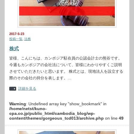
2017-5-23
投稿一覧
,
法務
株式
皆様、こんにちは、カンボジア駐在員の公認会計士の熊谷です。
今週もカンボジアの会社法について、皆様にわかりやすくご説明
させていただきたいと思います。 株式とは、現地法人を設立する
際のその会社の持分を表します。…
詳細を見る
Warning
: Undefined array key "show_bookmark" in
/home/netst/kuno-
cpa.co.jp/public_html/cambodia_blog/wp-
content/themes/gorgeous_tcd013/archive.php
on line
49