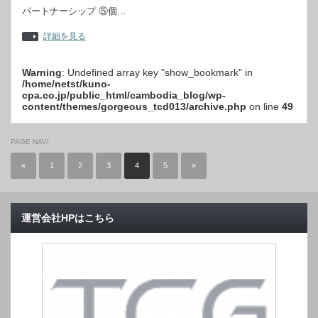
パートナーシップ ⑤個…
詳細を見る
Warning
: Undefined array key "show_bookmark" in
/home/netst/kuno-
cpa.co.jp/public_html/cambodia_blog/wp-
content/themes/gorgeous_tcd013/archive.php
on line
49
PAGE NAVI
«
1
2
3
4
5
»
運営会社HPはこちら