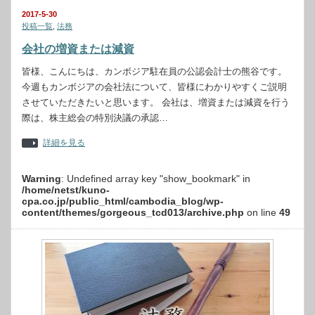
2017-5-30
投稿一覧
,
法務
会社の増資または減資
皆様、こんにちは、カンボジア駐在員の公認会計士の熊谷です。
今週もカンボジアの会社法について、皆様にわかりやすくご説明
させていただきたいと思います。 会社は、増資または減資を行う
際は、株主総会の特別決議の承認…
詳細を見る
Warning
: Undefined array key "show_bookmark" in
/home/netst/kuno-
cpa.co.jp/public_html/cambodia_blog/wp-
content/themes/gorgeous_tcd013/archive.php
on line
49