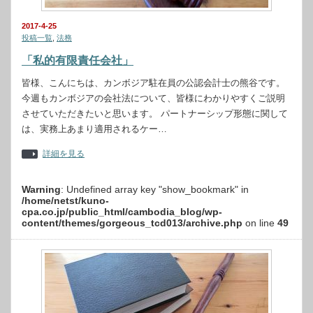
2017-4-25
投稿一覧
,
法務
「私的有限責任会社」
皆様、こんにちは、カンボジア駐在員の公認会計士の熊谷です。
今週もカンボジアの会社法について、皆様にわかりやすくご説明
させていただきたいと思います。 パートナーシップ形態に関して
は、実務上あまり適用されるケー…
詳細を見る
Warning
: Undefined array key "show_bookmark" in
/home/netst/kuno-
cpa.co.jp/public_html/cambodia_blog/wp-
content/themes/gorgeous_tcd013/archive.php
on line
49