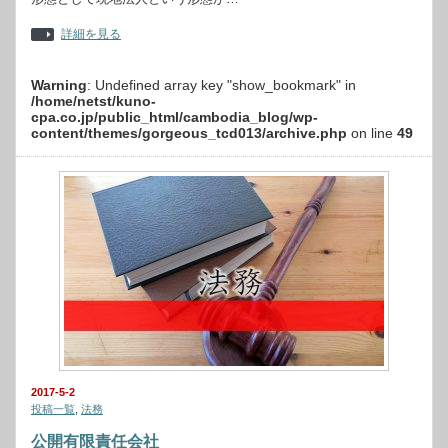
詳細を見る
Warning
: Undefined array key "show_bookmark" in
/home/netst/kuno-
cpa.co.jp/public_html/cambodia_blog/wp-
content/themes/gorgeous_tcd013/archive.php
on line
49
2017-5-2
投稿一覧
,
法務
公開有限責任会社