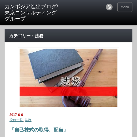
カンボジア進出ブログ/
menu
東京コンサルティング
グループ
カテゴリー：法務
2017-6-6
投稿一覧
,
法務
「自己株式の取得、配当」