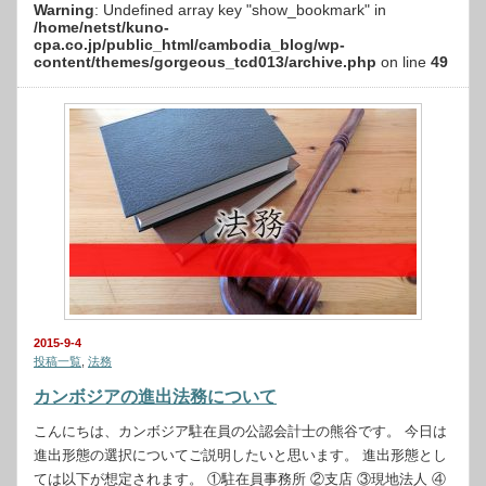
Warning
: Undefined array key "show_bookmark" in
/home/netst/kuno-
cpa.co.jp/public_html/cambodia_blog/wp-
content/themes/gorgeous_tcd013/archive.php
on line
49
2015-9-4
投稿一覧
,
法務
カンボジアの進出法務について
こんにちは、カンボジア駐在員の公認会計士の熊谷です。 今日は
進出形態の選択についてご説明したいと思います。 進出形態とし
ては以下が想定されます。 ①駐在員事務所 ②支店 ③現地法人 ④