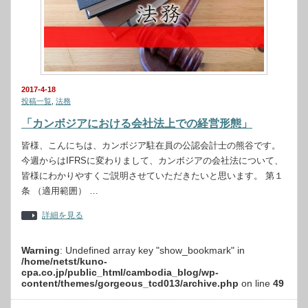
2017-4-18
投稿一覧
,
法務
「カンボジアにおける会社法上での経営形態」
皆様、こんにちは、カンボジア駐在員の公認会計士の熊谷です。
今週からはIFRSに変わりまして、カンボジアの会社法について、
皆様にわかりやすくご説明させていただきたいと思います。 第１
条 （適用範囲） …
詳細を見る
Warning
: Undefined array key "show_bookmark" in
/home/netst/kuno-
cpa.co.jp/public_html/cambodia_blog/wp-
content/themes/gorgeous_tcd013/archive.php
on line
49