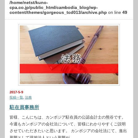
/home/netst/kuno-
cpa.co.jp/public_html/cambodia_blog/wp-
content/themes/gorgeous_tcd013/archive.php
on line
49
2017-5-9
投稿一覧
,
法務
駐在員事務所
皆様、こんにちは、カンボジア駐在員の公認会計士の熊谷です。
今週もカンボジアの会社法について、皆様にわかりやすくご説明
させていただきたいと思います。 カンボジアの会社法にて、進出
形態として現地法人という形態が…