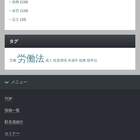
税務
(116)
経営
(110)
設立
(10)
タグ
労働法
労働
成人
投資環境
未成年
税務
競争法
メニュー
TOP
投稿一覧
駐在員紹介
セミナー