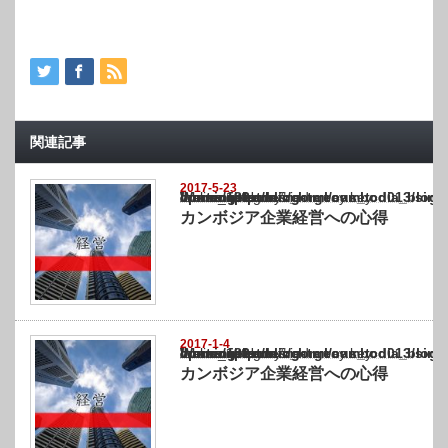
関連記事
2017-5-23
Warning
: Undefined array key "show_category" in
/home/netst/kuno-cpa.co.jp/public_html/cambodia_blog/wp-content/themes/gorgeous_tcd0
on line
183
カンボジア企業経営への心得
2017-1-4
Warning
: Undefined array key "show_category" in
/home/netst/kuno-cpa.co.jp/public_html/cambodia_blog/wp-content/themes/gorgeous_tcd0
on line
183
カンボジア企業経営への心得