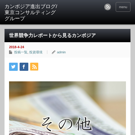
カンボジア進出ブログ/
menu
東京コンサルティング
グループ
世界競争力レポートから見るカンボジア
2018-4-24
投稿一覧
,
投資環境
admin