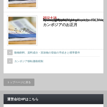
2012-4-16
Warning
: Undefined array key "show_category" in
/home/netst/kuno-cpa.co.jp/public_html/cambodia_blog/wp-content/themes/gorgeous_tcd0
on line
183
カンボジアのお正月
動物飼料、資料成分・添加物の登録の手続きと標準要件
カンボジア移転価格税制
トップページに戻る
運営会社HPはこちら