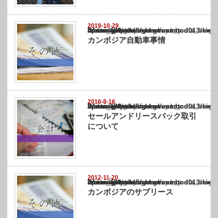
2019-10-29
Warning
: Undefined array key "show_category" in
/home/netst/kuno-cpa.co.jp/public_html/cambodia_blog/wp-content/themes/gorgeous_tcd0
on line
183
カンボジア自動車事情
2016-8-16
Warning
: Undefined array key "show_category" in
/home/netst/kuno-cpa.co.jp/public_html/cambodia_blog/wp-content/themes/gorgeous_tcd0
on line
183
セールアンドリースバック取引
について
2012-11-20
Warning
: Undefined array key "show_category" in
/home/netst/kuno-cpa.co.jp/public_html/cambodia_blog/wp-content/themes/gorgeous_tcd0
on line
183
カンボジアのサブリース