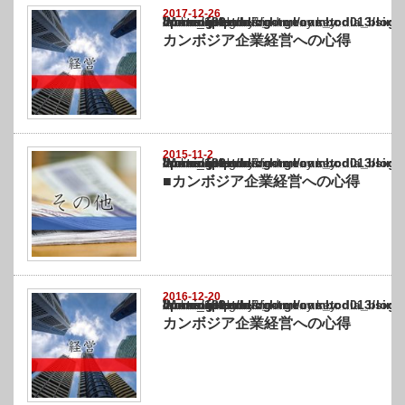
2017-12-26
Warning
: Undefined array key "show_category" in
/home/netst/kuno-cpa.co.jp/public_html/cambodia_blog/wp-content/themes/gorgeous_tcd0
on line
183
カンボジア企業経営への心得
2015-11-2
Warning
: Undefined array key "show_category" in
/home/netst/kuno-cpa.co.jp/public_html/cambodia_blog/wp-content/themes/gorgeous_tcd0
on line
183
■カンボジア企業経営への心得
2016-12-20
Warning
: Undefined array key "show_category" in
/home/netst/kuno-cpa.co.jp/public_html/cambodia_blog/wp-content/themes/gorgeous_tcd0
on line
183
カンボジア企業経営への心得