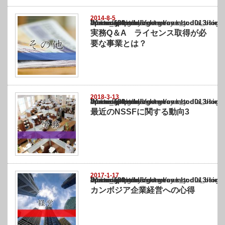
2014-8-5
Warning
: Undefined array key "show_category" in
/home/netst/kuno-cpa.co.jp/public_html/cambodia_blog/wp-content/themes/gorgeous_tcd0
on line
183
実務Q＆A ライセンス取得が必
要な事業とは？
2018-3-13
Warning
: Undefined array key "show_category" in
/home/netst/kuno-cpa.co.jp/public_html/cambodia_blog/wp-content/themes/gorgeous_tcd0
on line
183
最近のNSSFに関する動向3
2017-1-17
Warning
: Undefined array key "show_category" in
/home/netst/kuno-cpa.co.jp/public_html/cambodia_blog/wp-content/themes/gorgeous_tcd0
on line
183
カンボジア企業経営への心得