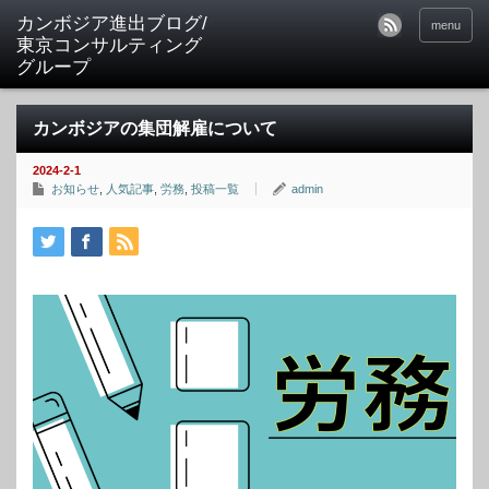
カンボジア進出ブログ/
menu
東京コンサルティング
グループ
カンボジアの集団解雇について
2024-2-1
お知らせ
,
人気記事
,
労務
,
投稿一覧
admin