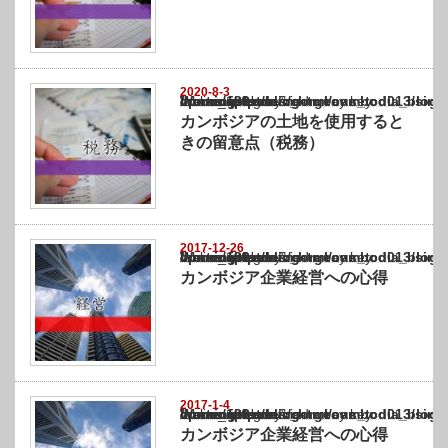
2020-8-3
Warning
: Undefined array key "show_category" in
/home/netst/kuno-cpa.co.jp/public_html/cambodia_blog/wp-content/themes/gorgeous_tcd0
on line
183
カンボジアの土地を使用すると
きの留意点（税務）
2017-12-26
Warning
: Undefined array key "show_category" in
/home/netst/kuno-cpa.co.jp/public_html/cambodia_blog/wp-content/themes/gorgeous_tcd0
on line
183
カンボジア企業経営への心得
2017-1-4
Warning
: Undefined array key "show_category" in
/home/netst/kuno-cpa.co.jp/public_html/cambodia_blog/wp-content/themes/gorgeous_tcd0
on line
183
カンボジア企業経営への心得