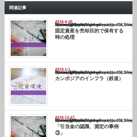
関連記事
2016-4-25
Warning
: Undefined array key "show_category" in
/home/netst/kuno-cpa.co.jp/public_html/cambodia_blog/wp-content/themes/gorgeous_tcd0
on line
183
固定資産を売却目的で保有する
時の処理
2019-1-1
Warning
: Undefined array key "show_category" in
/home/netst/kuno-cpa.co.jp/public_html/cambodia_blog/wp-content/themes/gorgeous_tcd0
on line
183
カンボジアのインフラ（鉄道）
2016-12-27
Warning
: Undefined array key "show_category" in
/home/netst/kuno-cpa.co.jp/public_html/cambodia_blog/wp-content/themes/gorgeous_tcd0
on line
183
「引当金の認識、測定の事例
③」