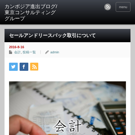
カンボジア進出ブログ/
menu
東京コンサルティング
グループ
セールアンドリースバック取引について
2016-8-16
会計
,
投稿一覧
admin