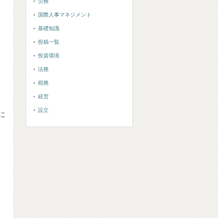
労務
国際人事マネジメント
基礎知識
投稿一覧
投資環境
法務
税務
経営
設立
に