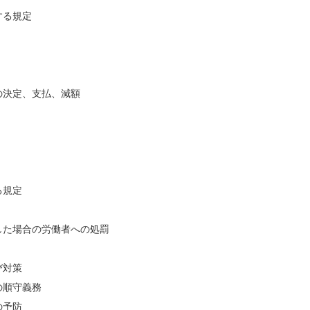
する規定
の決定、支払、減額
る規定
した場合の労働者への処罰
び対策
の順守義務
の予防