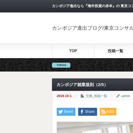
カンボジア進出なら『海外投資の赤本』の 東京コ
カンボジア進出ブログ/東京コンサ
TOP
投稿一覧
カンボジア就業規則（2/5）
2019-10-1
労務
,
投稿一覧
admin
Tweet
Share
RSS