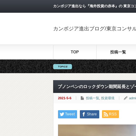
カンボジア進出なら『海外投資の赤本』の 東京コ
カンボジア進出ブログ/東京コンサ
TOP
投稿一覧
プノンペンのロックダウン期間延長とゾ
2021-5-6
投稿一覧
,
投資環境
adm
Tweet
Share
RSS