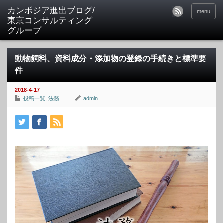
カンボジア進出ブログ/
menu
東京コンサルティング
グループ
動物飼料、資料成分・添加物の登録の手続きと標準要
件
2018-4-17
投稿一覧
,
法務
admin