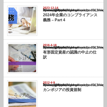
2023-12-14
Warning
: Undefined array key "show_category" in
/home/netst/kuno-cpa.co.jp/public_html/cambodia_blog/wp-content/themes/gorgeous_tcd0
on line
183
2024年企業のコンプライアンス
義務 – Part 4
2016-4-18
Warning
: Undefined array key "show_category" in
/home/netst/kuno-cpa.co.jp/public_html/cambodia_blog/wp-content/themes/gorgeous_tcd0
on line
183
有形固定資産の認識の中止の仕
訳
2012-4-9
Warning
: Undefined array key "show_category" in
/home/netst/kuno-cpa.co.jp/public_html/cambodia_blog/wp-content/themes/gorgeous_tcd0
on line
183
カンボジアの投資規制