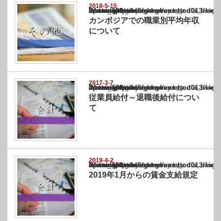
2018-5-15
Warning
: Undefined array key "show_category" in
/home/netst/kuno-cpa.co.jp/public_html/cambodia_blog/wp-content/themes/gorgeous_tcd0
on line
183
カンボジアでの職業別平均年収
について
2017-3-7
Warning
: Undefined array key "show_category" in
/home/netst/kuno-cpa.co.jp/public_html/cambodia_blog/wp-content/themes/gorgeous_tcd0
on line
183
従業員給付～退職後給付につい
て
2019-4-2
Warning
: Undefined array key "show_category" in
/home/netst/kuno-cpa.co.jp/public_html/cambodia_blog/wp-content/themes/gorgeous_tcd0
on line
183
2019年1月からの賃金支給規定