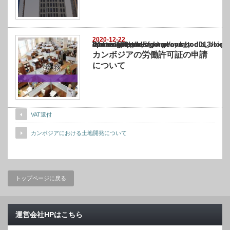
2020-12-22
Warning
: Undefined array key "show_category" in
/home/netst/kuno-cpa.co.jp/public_html/cambodia_blog/wp-content/themes/gorgeous_tcd0
on line
183
カンボジアの労働許可証の申請
について
VAT還付
カンボジアにおける土地開発について
トップページに戻る
運営会社HPはこちら