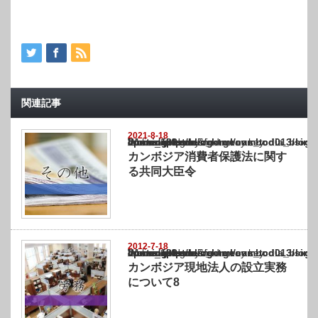
関連記事
2021-8-18
Warning
: Undefined array key "show_category" in
/home/netst/kuno-cpa.co.jp/public_html/cambodia_blog/wp-content/themes/gorgeous_tcd0
on line
183
カンボジア消費者保護法に関す
る共同大臣令
2012-7-18
Warning
: Undefined array key "show_category" in
/home/netst/kuno-cpa.co.jp/public_html/cambodia_blog/wp-content/themes/gorgeous_tcd0
on line
183
カンボジア現地法人の設立実務
について8