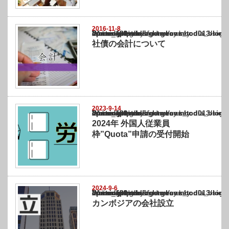
2016-11-8
Warning
: Undefined array key "show_category" in
/home/netst/kuno-cpa.co.jp/public_html/cambodia_blog/wp-content/themes/gorgeous_tcd0
on line
183
社債の会計について
2023-9-14
Warning
: Undefined array key "show_category" in
/home/netst/kuno-cpa.co.jp/public_html/cambodia_blog/wp-content/themes/gorgeous_tcd0
on line
183
2024年 外国人従業員
枠”Quota”申請の受付開始
2024-9-6
Warning
: Undefined array key "show_category" in
/home/netst/kuno-cpa.co.jp/public_html/cambodia_blog/wp-content/themes/gorgeous_tcd0
on line
183
カンボジアの会社設立