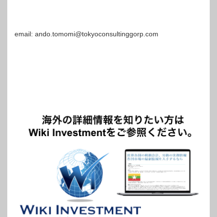
email: ando.tomomi@tokyoconsultinggorp.com