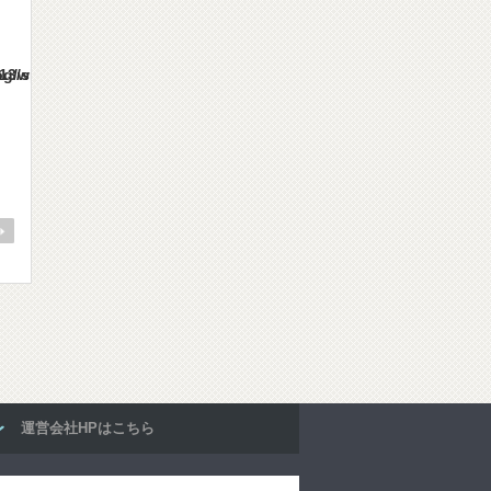
es/gorgeous_tcd013/single.php
運営会社HPはこちら