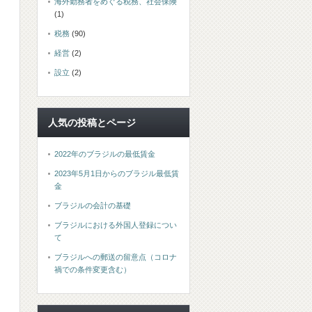
海外勤務者をめぐる税務、社会保険
(1)
税務
(90)
経営
(2)
設立
(2)
人気の投稿とページ
2022年のブラジルの最低賃金
2023年5月1日からのブラジル最低賃
金
ブラジルの会計の基礎
ブラジルにおける外国人登録につい
て
ブラジルへの郵送の留意点（コロナ
禍での条件変更含む）