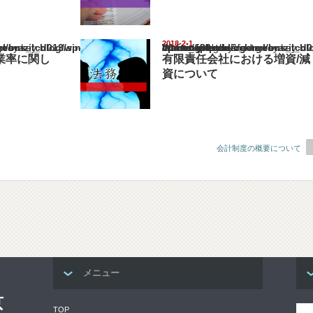
2018-2-1
il_blog/wp-content/themes/gorgeous_tcd013/single.php
Warning
: Undefined array key "show_category" in
/home/netst/kuno-cpa.co.jp/public_html/brazil_blog/wp-content/them
on line
183
失業率に関し
有限責任会社における増資/減
資について
会計制度の概要について
メニュー
京
TOP