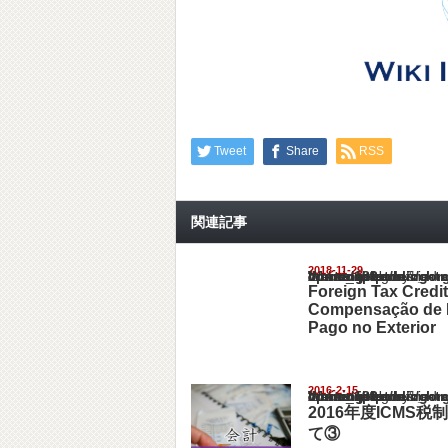
Tweet
Share
RSS
関連記事
2018-11-29
Warning
: Undefined array key "show_category" in
/home/netst/kuno-cpa.co.jp/public_html/braz
on line
183
Foreign Tax Credit 
Compensação de 
Pago no Exterior
2016-2-15
Warning
: Undefined array key "show_category" in
/home/netst/kuno-cpa.co.jp/public_html/braz
on line
183
2016年度ICMS
て③