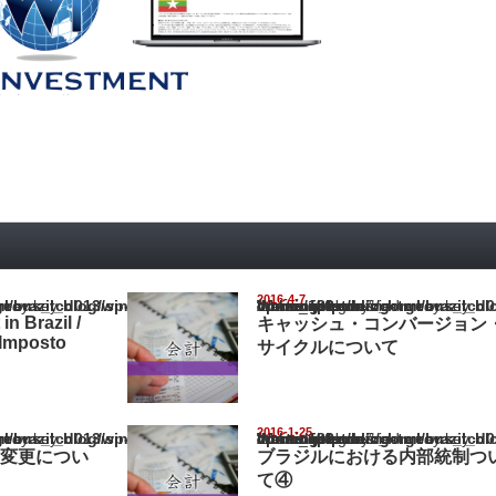
2016-4-7
il_blog/wp-content/themes/gorgeous_tcd013/single.php
Warning
: Undefined array key "show_category" in
/home/netst/kuno-cpa.co.jp/public_html/brazil_blog/wp-content/them
on line
183
in Brazil /
キャッシュ・コンバージョン
Imposto
サイクルについて
2016-1-25
il_blog/wp-content/themes/gorgeous_tcd013/single.php
Warning
: Undefined array key "show_category" in
/home/netst/kuno-cpa.co.jp/public_html/brazil_blog/wp-content/them
on line
183
税制変更につい
ブラジルにおける内部統制つ
て④