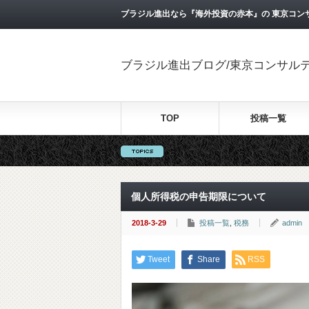
ブラジル進出なら『海外投資の赤本』の 東京コン
ブラジル進出ブログ/東京コンサル
TOP
投稿一覧
個人所得税の申告期限について
2018-3-29
投稿一覧
,
税務
admin
Tweet
Share
RSS