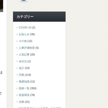
カテゴリー
COVID-19
(2)
お知らせ
(35)
その他
(12)
人事評価制度
(5)
人気記事
(20)
会社法
(1)
会計
(23)
日ま
労務
(114)
基礎知識
(12)
投稿一覧
(350)
て
投資環境
(78)
法務
(21)