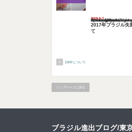
2018-6-7
Warning
: Undefined array key "show_category" in
/home/netst/kuno-cpa.co.jp/public_html/braz
on line
183
2017年ブラジル
て
DIRFについて
トップページに戻る
ブラジル進出ブログ/東