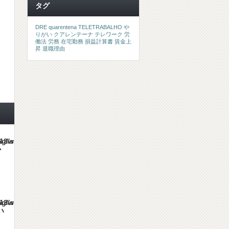
タグ
DRE
quarentena
TELETRABALHO
や
りがい
クアレンテーナ
テレワーク
労
働法
労務
在宅勤務
損益計算書
賃金上
昇
退職理由
es/gorgeous_tcd013/single.php
・
es/gorgeous_tcd013/single.php
い