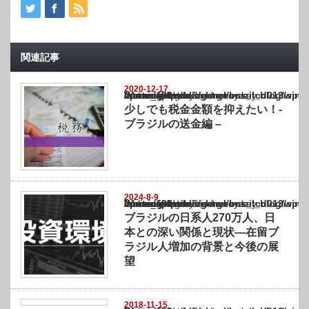
関連記事
2020-12-17
Warning
: Undefined array key "show_category" in
/home/netst/kuno-cpa.co.jp/public_html/brazil_blog/wp-content/themes/gorgeous_tcd0
on line
183
少しでも税金金額を抑えたい！-
ブラジルの送金編 –
2024-8-9
Warning
: Undefined array key "show_category" in
/home/netst/kuno-cpa.co.jp/public_html/brazil_blog/wp-content/themes/gorgeous_tcd0
on line
183
ブラジルの日系人270万人、日
本との深い関係と現状—在留ブ
ラジル人増加の背景と今後の展
望
2018-11-15