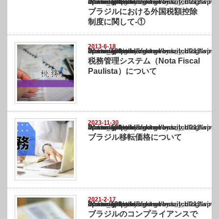
Warning
: Undefined array key "show_category" in
/home/netst/kuno-cpa.co.jp/public_html/brazil_blog/wp-content/themes/gorgeous_tcd0
on line
183
ブラジルにおける外国税額控除
制度に関して-①
2013-6-18
Warning
: Undefined array key "show_category" in
/home/netst/kuno-cpa.co.jp/public_html/brazil_blog/wp-content/themes/gorgeous_tcd0
on line
183
税務管理システム（Nota Fiscal
Paulista）について
2023-11-30
Warning
: Undefined array key "show_category" in
/home/netst/kuno-cpa.co.jp/public_html/brazil_blog/wp-content/themes/gorgeous_tcd0
on line
183
ブラジル移転価格について
2021-2-17
Warning
: Undefined array key "show_category" in
/home/netst/kuno-cpa.co.jp/public_html/brazil_blog/wp-content/themes/gorgeous_tcd0
on line
183
ブラジルのコンプライアンスで