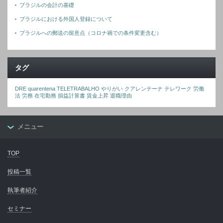
ブラジルの会計の基礎
ブラジルにおける外国人登録について
ブラジルへの郵送の留意点（コロナ禍での条件変更含む）
タグ
DRE
quarentena
TELETRABALHO
やりがい
クアレンテーナ
テレワーク
労働
法
労務
在宅勤務
損益計算書
賃金上昇
退職理由
メニュー
TOP
投稿一覧
執筆者紹介
セミナー