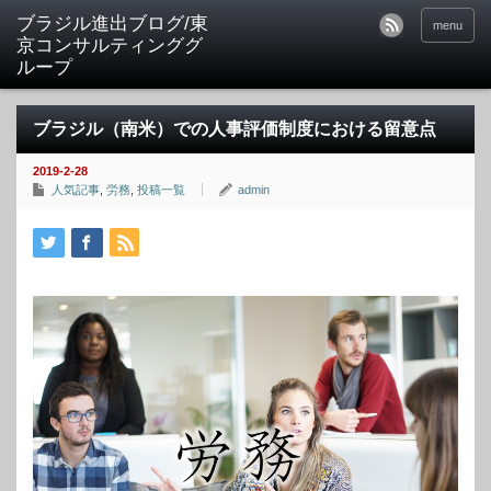
ブラジル進出ブログ/東
menu
京コンサルティンググ
ループ
ブラジル（南米）での人事評価制度における留意点
2019-2-28
人気記事
,
労務
,
投稿一覧
admin