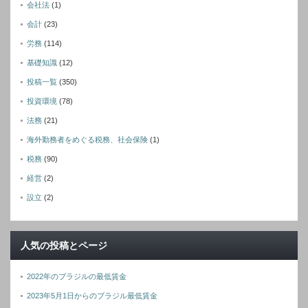
会社法
(1)
会計
(23)
労務
(114)
基礎知識
(12)
投稿一覧
(350)
投資環境
(78)
法務
(21)
海外勤務者をめぐる税務、社会保険
(1)
税務
(90)
経営
(2)
設立
(2)
人気の投稿とページ
2022年のブラジルの最低賃金
2023年5月1日からのブラジル最低賃金