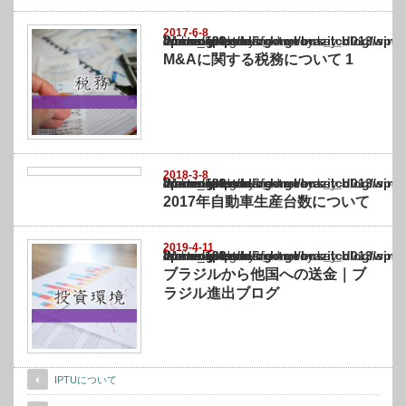
2017-6-8
Warning
: Undefined array key "show_category" in
/home/netst/kuno-cpa.co.jp/public_html/brazil_blog/wp-content/themes/gorgeous_tcd0
on line
183
M&Aに関する税務について 1
2018-3-8
Warning
: Undefined array key "show_category" in
/home/netst/kuno-cpa.co.jp/public_html/brazil_blog/wp-content/themes/gorgeous_tcd0
on line
183
2017年自動車生産台数について
2019-4-11
Warning
: Undefined array key "show_category" in
/home/netst/kuno-cpa.co.jp/public_html/brazil_blog/wp-content/themes/gorgeous_tcd0
on line
183
ブラジルから他国への送金｜ブ
ラジル進出ブログ
IPTUについて