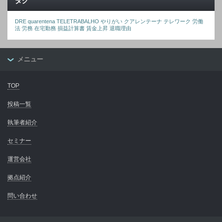
タグ
DRE
quarentena
TELETRABALHO
やりがい
クアレンテーナ
テレワーク
労働
法
労務
在宅勤務
損益計算書
賃金上昇
退職理由
メニュー
TOP
投稿一覧
執筆者紹介
セミナー
運営会社
拠点紹介
問い合わせ