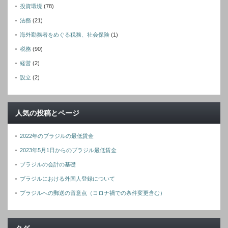
投資環境
(78)
法務
(21)
海外勤務者をめぐる税務、社会保険
(1)
税務
(90)
経営
(2)
設立
(2)
人気の投稿とページ
2022年のブラジルの最低賃金
2023年5月1日からのブラジル最低賃金
ブラジルの会計の基礎
ブラジルにおける外国人登録について
ブラジルへの郵送の留意点（コロナ禍での条件変更含む）