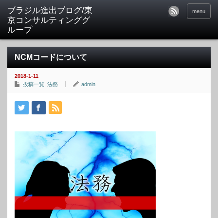
ブラジル進出ブログ/東
menu
京コンサルティンググ
ループ
NCMコードについて
2018-1-11
投稿一覧
,
法務
admin