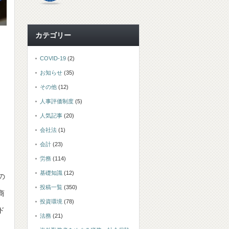
カテゴリー
COVID-19
(2)
お知らせ
(35)
その他
(12)
人事評価制度
(5)
人気記事
(20)
会社法
(1)
会計
(23)
労務
(114)
基礎知識
(12)
の
投稿一覧
(350)
商
投資環境
(78)
ド
法務
(21)