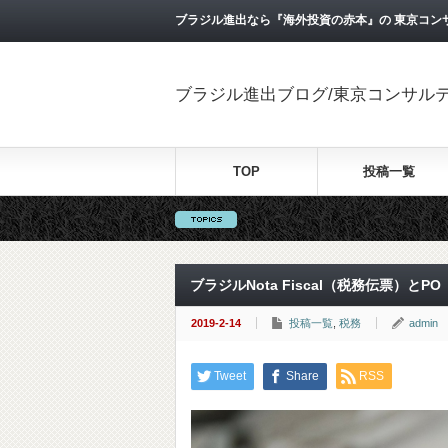
ブラジル進出なら『海外投資の赤本』の 東京コン
ブラジル進出ブログ/東京コンサル
TOP
投稿一覧
ブラジルNota Fiscal（税務伝票）と
2019-2-14
投稿一覧
,
税務
admin
Tweet
Share
RSS