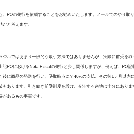
も、POの発行を依頼することをお勧めいたします。メールでのやり取
効だと考えます。
ラジルではあまり一般的な取引方法ではありませんが、実際に前受を取
POにおけるNota Fiscalの発行と少し関係しますが、例えば、PO記
た後に商品の発送を行い、受取時点にて40%の支払、その後1ヵ月以内
企業もあります。引き続き前受制度を設け、交渉する余地は十分にありま
要があるもの事実です。