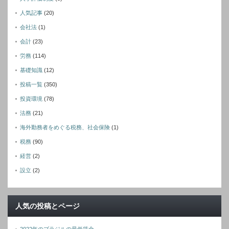
人気記事
(20)
会社法
(1)
会計
(23)
労務
(114)
基礎知識
(12)
投稿一覧
(350)
投資環境
(78)
法務
(21)
海外勤務者をめぐる税務、社会保険
(1)
税務
(90)
経営
(2)
設立
(2)
人気の投稿とページ