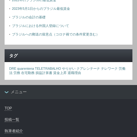
2022年のブラジルの最低賃金
2023年5月1日からのブラジル最低賃金
ブラジルの会計の基礎
ブラジルにおける外国人登録について
ブラジルへの郵送の留意点（コロナ禍での条件変更含む）
タグ
DRE
quarentena
TELETRABALHO
やりがい
クアレンテーナ
テレワーク
労働
法
労務
在宅勤務
損益計算書
賃金上昇
退職理由
メニュー
TOP
投稿一覧
執筆者紹介