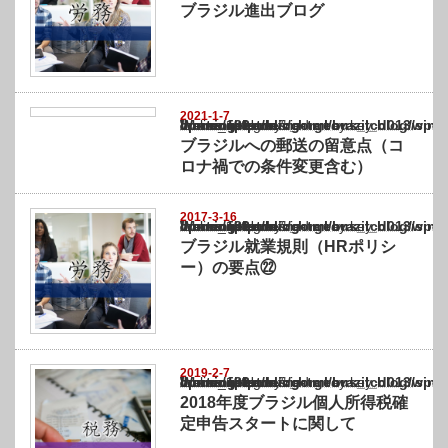
ブラジル進出ブログ
2021-1-7
Warning
: Undefined array key "show_category" in
/home/netst/kuno-cpa.co.jp/public_html/brazil_blog/wp-content/themes/gorgeous_tcd0
on line
183
ブラジルへの郵送の留意点（コ
ロナ禍での条件変更含む）
2017-3-16
Warning
: Undefined array key "show_category" in
/home/netst/kuno-cpa.co.jp/public_html/brazil_blog/wp-content/themes/gorgeous_tcd0
on line
183
ブラジル就業規則（HRポリシ
ー）の要点㉒
2019-2-7
Warning
: Undefined array key "show_category" in
/home/netst/kuno-cpa.co.jp/public_html/brazil_blog/wp-content/themes/gorgeous_tcd0
on line
183
2018年度ブラジル個人所得税確
定申告スタートに関して