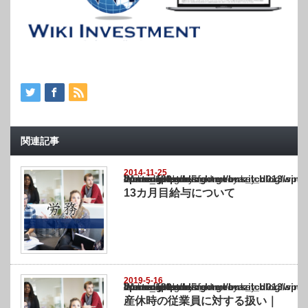
関連記事
2014-11-25
Warning
: Undefined array key "show_category" in
/home/netst/kuno-cpa.co.jp/public_html/brazil_blog/wp-content/themes/gorgeous_tcd0
on line
183
13カ月目給与について
2019-5-16
Warning
: Undefined array key "show_category" in
/home/netst/kuno-cpa.co.jp/public_html/brazil_blog/wp-content/themes/gorgeous_tcd0
on line
183
産休時の従業員に対する扱い｜