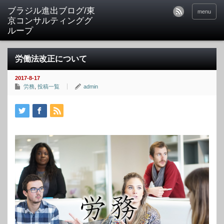
ブラジル進出ブログ/東
menu
京コンサルティンググ
ループ
労働法改正について
2017-8-17
労務
,
投稿一覧
admin