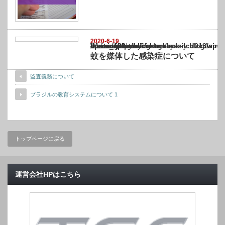
2020-6-19
Warning
: Undefined array key "show_category" in
/home/netst/kuno-cpa.co.jp/public_html/brazil_blog/wp-content/themes/gorgeous_tcd0
on line
183
蚊を媒体した感染症について
監査義務について
ブラジルの教育システムについて 1
トップページに戻る
運営会社HPはこちら