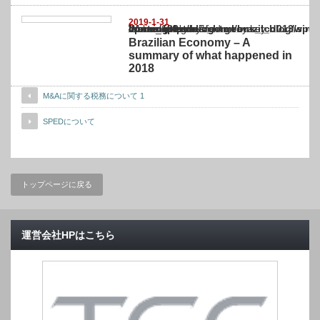
2019-1-31
Warning
: Undefined array key "show_category" in
/home/netst/kuno-cpa.co.jp/public_html/brazil_blog/wp-content/themes/gorgeous_tcd0
on line
183
Brazilian Economy – A
summary of what happened in
2018
M&Aに関する税務について 1
SPEDについて
トップページに戻る
運営会社HPはこちら