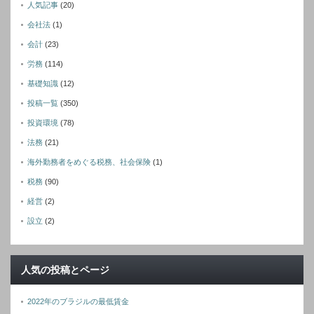
人気記事
(20)
会社法
(1)
会計
(23)
労務
(114)
基礎知識
(12)
投稿一覧
(350)
投資環境
(78)
法務
(21)
海外勤務者をめぐる税務、社会保険
(1)
税務
(90)
経営
(2)
設立
(2)
人気の投稿とページ
2022年のブラジルの最低賃金