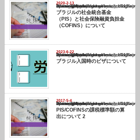
2020-2-13
Warning
: Undefined array key "show_category" in
/home/netst/kuno-cpa.co.jp/public_html/brazil_blog/wp-content/themes/gorgeous_tcd0
on line
183
ブラジルの社会統合基金
（PIS）と社会保険融資負担金
（COFINS）について
2023-6-22
Warning
: Undefined array key "show_category" in
/home/netst/kuno-cpa.co.jp/public_html/brazil_blog/wp-content/themes/gorgeous_tcd0
on line
183
ブラジル入国時のビザについて
2017-5-4
Warning
: Undefined array key "show_category" in
/home/netst/kuno-cpa.co.jp/public_html/brazil_blog/wp-content/themes/gorgeous_tcd0
on line
183
PIS/COFINSの課税標準額の算
出について 2