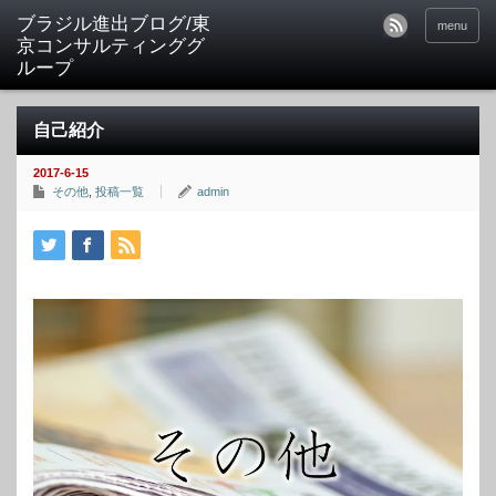
ブラジル進出ブログ/東
menu
京コンサルティンググ
ループ
自己紹介
2017-6-15
その他
,
投稿一覧
admin