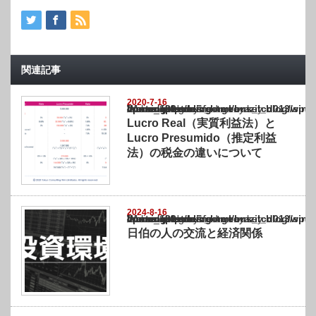
関連記事
2020-7-16
Warning
: Undefined array key "show_category" in
/home/netst/kuno-cpa.co.jp/public_html/brazil_blog/wp-content/themes/gorgeous_tcd0
on line
183
Lucro Real（実質利益法）と
Lucro Presumido（推定利益
法）の税金の違いについて
2024-8-16
Warning
: Undefined array key "show_category" in
/home/netst/kuno-cpa.co.jp/public_html/brazil_blog/wp-content/themes/gorgeous_tcd0
on line
183
日伯の人の交流と経済関係