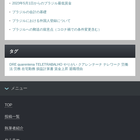
2023年5月1日からのブラジル最低賃金
ブラジルの会計の基礎
ブラジルにおける外国人登録について
ブラジルへの郵送の留意点（コロナ禍での条件変更含む）
タグ
DRE
quarentena
TELETRABALHO
やりがい
クアレンテーナ
テレワーク
労働
法
労務
在宅勤務
損益計算書
賃金上昇
退職理由
メニュー
TOP
投稿一覧
執筆者紹介
セミナー