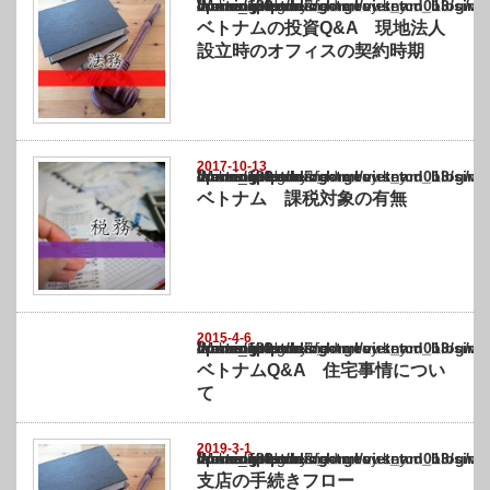
Warning
: Undefined array key "show_category" in
/home/netst/kuno-cpa.co.jp/public_html/vietnam_blog/wp-content/themes/gorgeous_tcd0
on line
183
ベトナムの投資Q&A 現地法人
設立時のオフィスの契約時期
2017-10-13
Warning
: Undefined array key "show_category" in
/home/netst/kuno-cpa.co.jp/public_html/vietnam_blog/wp-content/themes/gorgeous_tcd0
on line
183
ベトナム 課税対象の有無
2015-4-6
Warning
: Undefined array key "show_category" in
/home/netst/kuno-cpa.co.jp/public_html/vietnam_blog/wp-content/themes/gorgeous_tcd0
on line
183
ベトナムQ&A 住宅事情につい
て
2019-3-1
Warning
: Undefined array key "show_category" in
/home/netst/kuno-cpa.co.jp/public_html/vietnam_blog/wp-content/themes/gorgeous_tcd0
on line
183
支店の手続きフロー