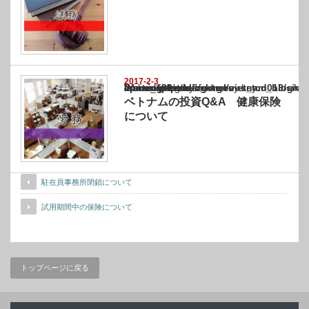
2017-2-3
Warning
: Undefined array key "show_category" in
/home/netst/kuno-cpa.co.jp/public_html/vietnam_blog/wp-content/themes/gorgeous_tcd0
on line
183
ベトナムの投資Q&A 健康保険
について
駐在員事務所閉鎖について
試用期間中の保険について
トップページに戻る