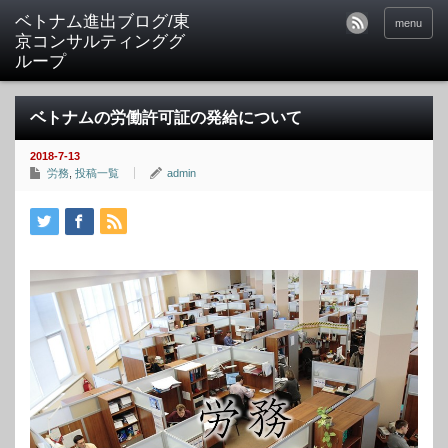
ベトナム進出ブログ/東
menu
京コンサルティンググ
ループ
ベトナムの労働許可証の発給について
2018-7-13
労務
,
投稿一覧
admin