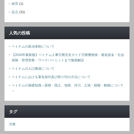
経営
(1)
設立
(31)
人気の投稿
ベトナムの政治体制について
【2026年最新版】ベトナム人事労務完全ガイド労務費推移・最低賃金・社会
保険・管理実務・ワークパーミットまで徹底解説
ベトナムの人口構成について
ベトナムにおける署名捺印及び割り印の方法について
ベトナムの基礎知識～面積・国土、地形、河川、土地・植物・動物について
～
タグ
労務