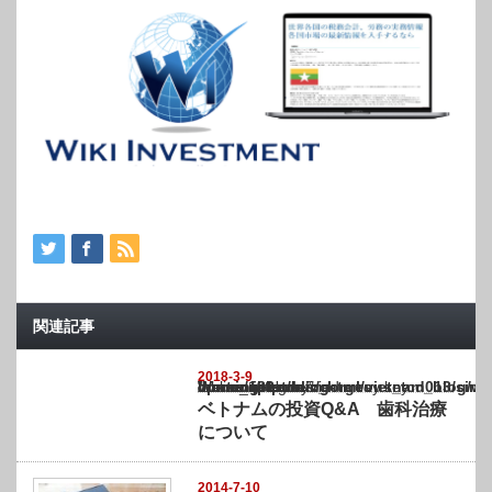
関連記事
2018-3-9
Warning
: Undefined array key "show_category" in
/home/netst/kuno-cpa.co.jp/public_html/vietnam_blog/wp-content/themes/gorgeous_tcd0
on line
183
ベトナムの投資Q&A 歯科治療
について
2014-7-10