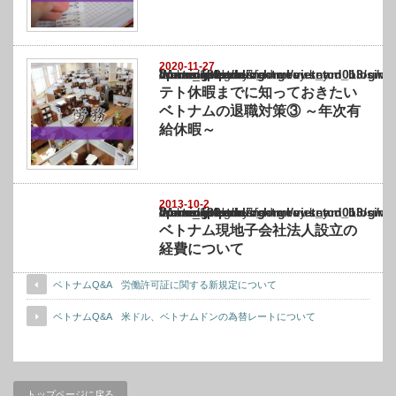
2020-11-27
Warning
: Undefined array key "show_category" in
/home/netst/kuno-cpa.co.jp/public_html/vietnam_blog/wp-content/themes/gorgeous_tcd0
on line
183
テト休暇までに知っておきたい
ベトナムの退職対策③ ～年次有
給休暇～
2013-10-2
Warning
: Undefined array key "show_category" in
/home/netst/kuno-cpa.co.jp/public_html/vietnam_blog/wp-content/themes/gorgeous_tcd0
on line
183
ベトナム現地子会社法人設立の
経費について
ベトナムQ&A 労働許可証に関する新規定について
ベトナムQ&A 米ドル、ベトナムドンの為替レートについて
トップページに戻る