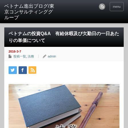
ベトナム進出ブログ/東
menu
京コンサルティンググ
ループ
ベトナムの投資Q&A 有給休暇及び欠勤日の一日あた
りの単価について
2016-3-7
投稿一覧
,
法務
admin