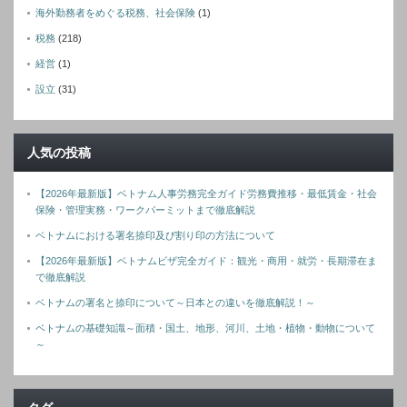
海外勤務者をめぐる税務、社会保険
(1)
税務
(218)
経営
(1)
設立
(31)
人気の投稿
【2026年最新版】ベトナム人事労務完全ガイド労務費推移・最低賃金・社会
保険・管理実務・ワークパーミットまで徹底解説
ベトナムにおける署名捺印及び割り印の方法について
【2026年最新版】ベトナムビザ完全ガイド：観光・商用・就労・長期滞在ま
で徹底解説
ベトナムの署名と捺印について～日本との違いを徹底解説！～
ベトナムの基礎知識～面積・国土、地形、河川、土地・植物・動物について
～