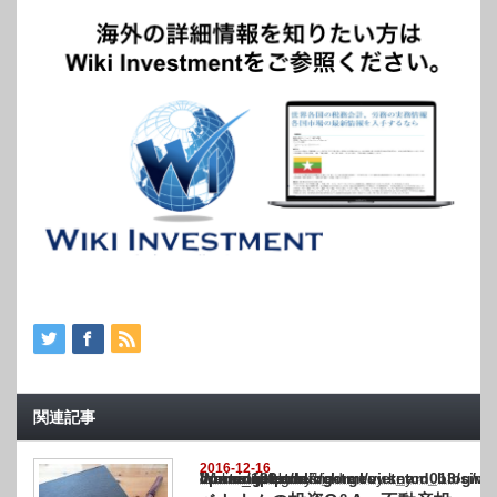
関連記事
2016-12-16
Warning
: Undefined array key "show_category" in
/home/netst/kuno-cpa.co.jp/public_html/vietnam_blog/wp-content/themes/gorgeous_tcd0
on line
183