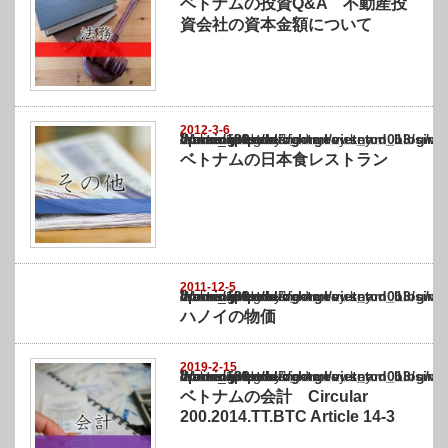
ベトナムの投資Q&A 不動産投
資会社の資本金額について
2012-3-6
Warning
: Undefined array key "show_category" in
/home/netst/kuno-cpa.co.jp/public_html/vietnam_blog/wp-content/themes/gorgeous_tcd0
on line
183
ベトナムの日本食レストラン
2011-12-5
Warning
: Undefined array key "show_category" in
/home/netst/kuno-cpa.co.jp/public_html/vietnam_blog/wp-content/themes/gorgeous_tcd0
on line
183
ハノイの物価
2019-2-15
Warning
: Undefined array key "show_category" in
/home/netst/kuno-cpa.co.jp/public_html/vietnam_blog/wp-content/themes/gorgeous_tcd0
on line
183
ベトナムの会計 Circular
200.2014.TT.BTC Article 14-3