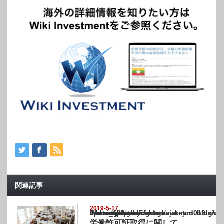
関連記事
2019-5-17
Warning
: Undefined array key "show_category" in
/home/netst/kuno-cpa.co.jp/public_html/vietnam_blog/wp-content/themes/gorgeous_tcd0
on line
183
労働許可証取得に関して