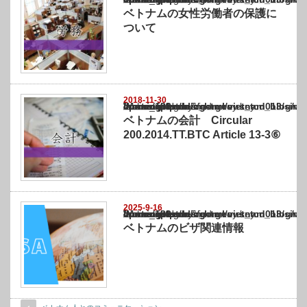
ベトナムの女性労働者の保護に
ついて
2018-11-30
Warning
: Undefined array key "show_category" in
/home/netst/kuno-cpa.co.jp/public_html/vietnam_blog/wp-content/themes/gorgeous_tcd0
on line
183
ベトナムの会計 Circular
200.2014.TT.BTC Article 13-3⑥
2025-9-16
Warning
: Undefined array key "show_category" in
/home/netst/kuno-cpa.co.jp/public_html/vietnam_blog/wp-content/themes/gorgeous_tcd0
on line
183
ベトナムのビザ関連情報