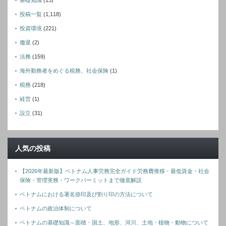
基礎知識
(13)
投稿一覧
(1,118)
投資環境
(221)
撤退
(2)
法務
(159)
海外勤務者をめぐる税務、社会保険
(1)
税務
(218)
経営
(1)
設立
(31)
人気の投稿
【2026年最新版】ベトナム人事労務完全ガイド労務費推移・最低賃金・社会
保険・管理実務・ワークパーミットまで徹底解説
ベトナムにおける署名捺印及び割り印の方法について
ベトナムの政治体制について
ベトナムの基礎知識～面積・国土、地形、河川、土地・植物・動物について