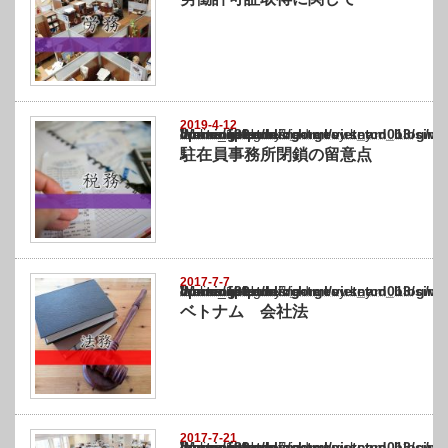
2019-4-12
Warning
: Undefined array key "show_category" in
/home/netst/kuno-cpa.co.jp/public_html/vietnam_blog/wp-content/themes/gorgeous_tcd0
on line
183
駐在員事務所閉鎖の留意点
2017-7-7
Warning
: Undefined array key "show_category" in
/home/netst/kuno-cpa.co.jp/public_html/vietnam_blog/wp-content/themes/gorgeous_tcd0
on line
183
ベトナム 会社法
2017-7-21
Warning
: Undefined array key "show_category" in
/home/netst/kuno-cpa.co.jp/public_html/vietnam_blog/wp-content/themes/gorgeous_tcd0
on line
183