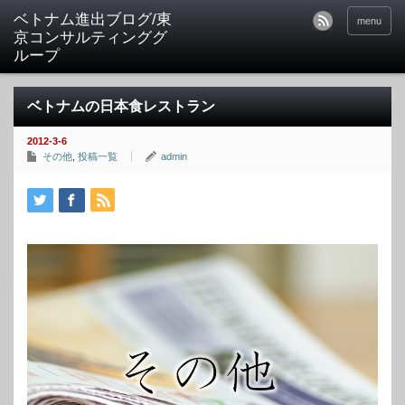
ベトナム進出ブログ/東
menu
京コンサルティンググ
ループ
ベトナムの日本食レストラン
2012-3-6
その他
,
投稿一覧
admin