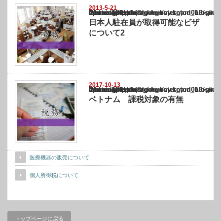
2013-5-21
Warning
: Undefined array key "show_category" in
/home/netst/kuno-cpa.co.jp/public_html/vietnam_blog/wp-content/themes/gorgeous_tcd0
on line
183
日本人駐在員が取得可能なビザ
について2
2017-10-13
Warning
: Undefined array key "show_category" in
/home/netst/kuno-cpa.co.jp/public_html/vietnam_blog/wp-content/themes/gorgeous_tcd0
on line
183
ベトナム 課税対象の有無
医療機器の販売について
個人所得税について
トップページに戻る