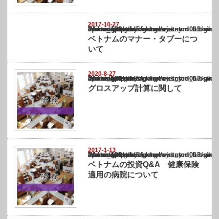
2017-10-27
Warning
: Undefined array key "show_category" in
/home/netst/kuno-cpa.co.jp/public_html/vietnam_blog/wp-content/themes/gorgeous_tcd0
on line
183
ベトナムのマナー・タブーにつ
いて
2020-8-27
Warning
: Undefined array key "show_category" in
/home/netst/kuno-cpa.co.jp/public_html/vietnam_blog/wp-content/themes/gorgeous_tcd0
on line
183
グロスアップ計算に関して
2017-1-13
Warning
: Undefined array key "show_category" in
/home/netst/kuno-cpa.co.jp/public_html/vietnam_blog/wp-content/themes/gorgeous_tcd0
on line
183
ベトナムの投資Q&A 健康保険
適用の病院について