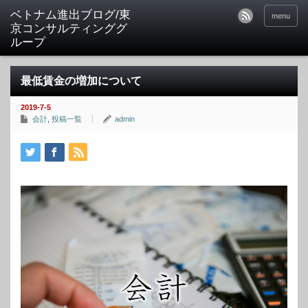
ベトナム進出ブログ/東
menu
京コンサルティンググ
ループ
最低賃金の増加について
2019-7-5
会計
,
投稿一覧
admin