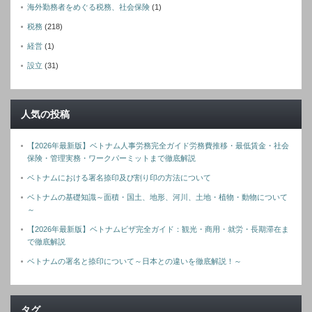
海外勤務者をめぐる税務、社会保険
(1)
税務
(218)
経営
(1)
設立
(31)
人気の投稿
【2026年最新版】ベトナム人事労務完全ガイド労務費推移・最低賃金・社会
保険・管理実務・ワークパーミットまで徹底解説
ベトナムにおける署名捺印及び割り印の方法について
ベトナムの基礎知識～面積・国土、地形、河川、土地・植物・動物について
～
【2026年最新版】ベトナムビザ完全ガイド：観光・商用・就労・長期滞在ま
で徹底解説
ベトナムの署名と捺印について～日本との違いを徹底解説！～
タグ