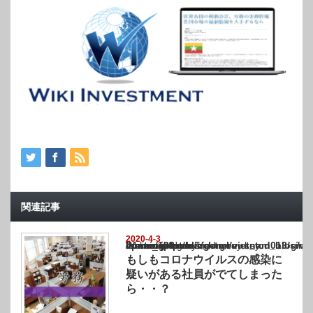
関連記事
2020-4-3
Warning
: Undefined array key "show_category" in
/home/netst/kuno-cpa.co.jp/public_html/vietnam_blog/wp-content/themes/gorgeous_tcd0
on line
183
もしもコロナウイルスの感染に
疑いがある社員がでてしまった
ら・・？