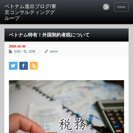
ベトナム進出ブログ/東
menu
京コンサルティンググ
ループ
ベトナム特有！外国契約者税について
2020-10-30
投稿一覧
,
税務
admin