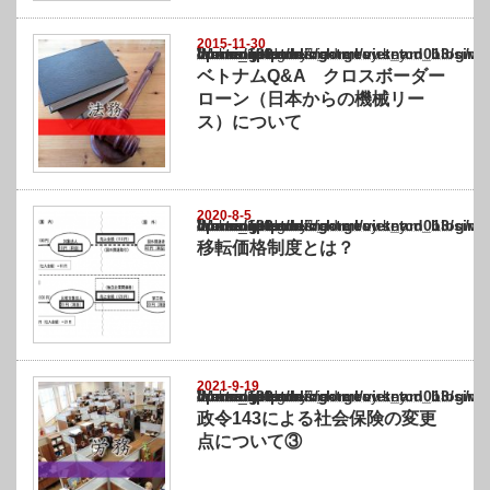
2015-11-30
Warning
: Undefined array key "show_category" in
/home/netst/kuno-cpa.co.jp/public_html/vietnam_blog/wp-content/themes/gorgeous_tcd0
on line
183
ベトナムQ&A クロスボーダー
ローン（日本からの機械リー
ス）について
2020-8-5
Warning
: Undefined array key "show_category" in
/home/netst/kuno-cpa.co.jp/public_html/vietnam_blog/wp-content/themes/gorgeous_tcd0
on line
183
移転価格制度とは？
2021-9-19
Warning
: Undefined array key "show_category" in
/home/netst/kuno-cpa.co.jp/public_html/vietnam_blog/wp-content/themes/gorgeous_tcd0
on line
183
政令143による社会保険の変更
点について③