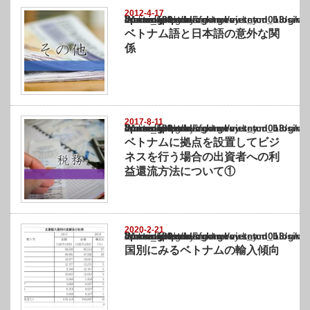
2012-4-17
Warning
: Undefined array key "show_category" in
/home/netst/kuno-cpa.co.jp/public_html/vietnam_blog/wp-content/themes/gorgeous_tcd0
on line
183
ベトナム語と日本語の意外な関
係
2017-8-11
Warning
: Undefined array key "show_category" in
/home/netst/kuno-cpa.co.jp/public_html/vietnam_blog/wp-content/themes/gorgeous_tcd0
on line
183
ベトナムに拠点を設置してビジ
ネスを行う場合の出資者への利
益還流方法について①
2020-2-21
Warning
: Undefined array key "show_category" in
/home/netst/kuno-cpa.co.jp/public_html/vietnam_blog/wp-content/themes/gorgeous_tcd0
on line
183
国別にみるベトナムの輸入傾向