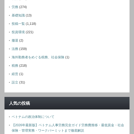
労務
(274)
基礎知識
(13)
投稿一覧
(1,118)
投資環境
(221)
撤退
(2)
法務
(159)
海外勤務者をめぐる税務、社会保険
(1)
税務
(218)
経営
(1)
設立
(31)
人気の投稿
ベトナムの政治体制について
【2026年最新版】ベトナム人事労務完全ガイド労務費推移・最低賃金・社会
保険・管理実務・ワークパーミットまで徹底解説