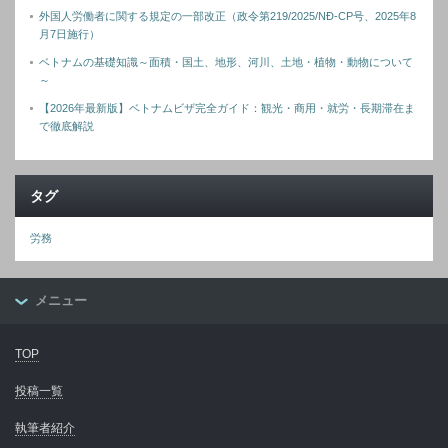
外国人労働者に関する規定の一部改正（政令第219/2025/NĐ-CP号、2025年8
月7日施行）
ベトナムの基礎知識～面積・国土、地形、河川、土地・植物・動物について
～
【2026年最新版】ベトナムビザ完全ガイド：観光・商用・就労・長期滞在ま
で徹底解説
タグ
労務
メニュー
TOP
投稿一覧
執筆者紹介