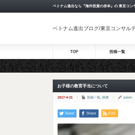
ベトナム進出なら『海外投資の赤本』の 東京コン
ベトナム進出ブログ/東京コンサル
TOP
投稿一覧
お子様の教育手当について
2017-4-21
投稿一覧
,
税務
admin
Tweet
Share
RSS