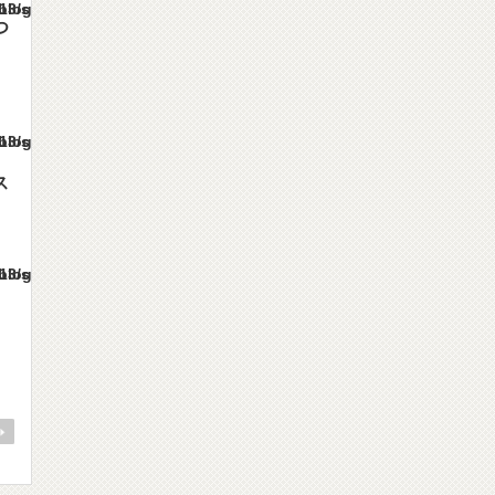
es/gorgeous_tcd013/single.php
つ
es/gorgeous_tcd013/single.php
ス
es/gorgeous_tcd013/single.php