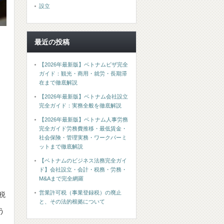
設立
最近の投稿
【2026年最新版】ベトナムビザ完全
ガイド：観光・商用・就労・長期滞
在まで徹底解説
【2026年最新版】ベトナム会社設立
完全ガイド：実務全般を徹底解説
【2026年最新版】ベトナム人事労務
完全ガイド労務費推移・最低賃金・
社会保険・管理実務・ワークパーミ
ットまで徹底解説
【ベトナムのビジネス法務完全ガイ
ド】会社設立・会計・税務・労務・
M&Aまで完全網羅
営業許可税（事業登録税）の廃止
税
と、その法的根拠について
う