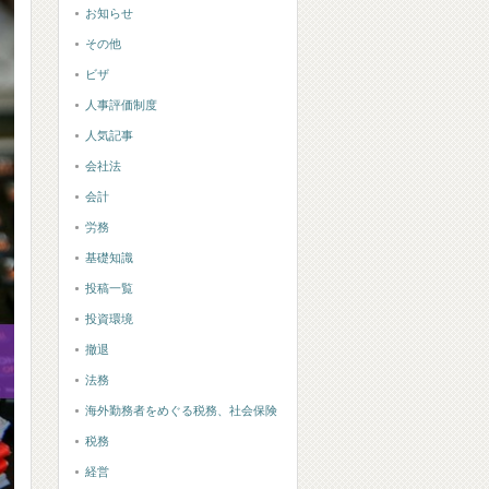
お知らせ
その他
ビザ
人事評価制度
人気記事
会社法
会計
労務
基礎知識
投稿一覧
投資環境
撤退
法務
海外勤務者をめぐる税務、社会保険
税務
経営