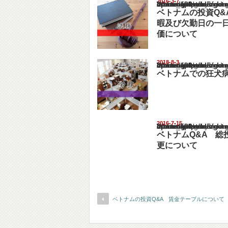
2016-3-7
Warning
: Undefined array key "show_category" in
/home/netst/kuno-cpa.co.jp/public_html/viet
on line
183
ベトナムの投資Q&
暇及び欠勤日の一
価について
2018-8-3
Warning
: Undefined array key "show_category" in
/home/netst/kuno-cpa.co.jp/public_html/viet
on line
183
ベトナムでの狂犬
2016-7-15
Warning
: Undefined array key "show_category" in
/home/netst/kuno-cpa.co.jp/public_html/viet
on line
183
ベトナムQ&A 総
更について
ベトナムの投資Q&A 賃金テーブルについて