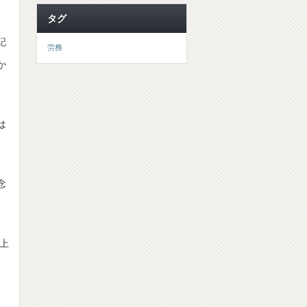
タグ
記
労務
か
は
念
上