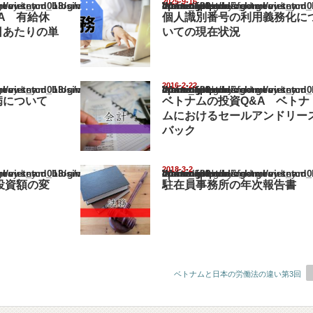
2025-9-16
nam_blog/wp-content/themes/gorgeous_tcd013/single.php
Warning
: Undefined array key "show_category" in
/home/netst/kuno-cpa.co.jp/public_html/vietnam_blog/wp-content/them
on line
183
A 有給休
個人識別番号の利用義務化に
日あたりの単
いての現在状況
2016-2-22
nam_blog/wp-content/themes/gorgeous_tcd013/single.php
Warning
: Undefined array key "show_category" in
/home/netst/kuno-cpa.co.jp/public_html/vietnam_blog/wp-content/them
on line
183
病について
ベトナムの投資Q&A ベトナ
ムにおけるセールアンドリー
バック
2018-3-2
nam_blog/wp-content/themes/gorgeous_tcd013/single.php
Warning
: Undefined array key "show_category" in
/home/netst/kuno-cpa.co.jp/public_html/vietnam_blog/wp-content/them
on line
183
投資額の変
駐在員事務所の年次報告書
ベトナムと日本の労働法の違い第3回