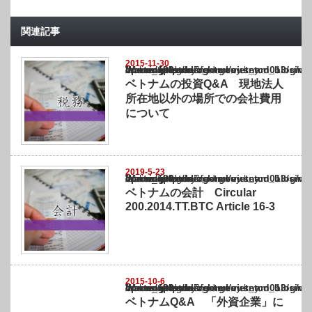
関連記事
2015-11-30
Warning
: Undefined array key "show_category" in
/home/netst/kuno-cpa.co.jp/public_html/vietnam_blog/wp-content/themes/gorgeous_tcd0
on line
183
ベトナムの投資Q&A 現地法人
所在地以外の場所での会社費用
について
2019-5-23
Warning
: Undefined array key "show_category" in
/home/netst/kuno-cpa.co.jp/public_html/vietnam_blog/wp-content/themes/gorgeous_tcd0
on line
183
ベトナムの会計 Circular
200.2014.TT.BTC Article 16-3
2015-10-6
Warning
: Undefined array key "show_category" in
/home/netst/kuno-cpa.co.jp/public_html/vietnam_blog/wp-content/themes/gorgeous_tcd0
on line
183
ベトナムQ&A 「外資企業」に