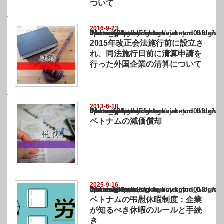
ついて
2016-9-23
Warning
: Undefined array key "show_category" in
/home/netst/kuno-cpa.co.jp/public_html/vietnam_blog/wp-content/themes/gorgeous_tcd0
on line
183
2015年改正会法施行前に設立さ
れ、同法施行日前に清算申請を
行った外国企業の清算について
2013-6-18
Warning
: Undefined array key "show_category" in
/home/netst/kuno-cpa.co.jp/public_html/vietnam_blog/wp-content/themes/gorgeous_tcd0
on line
183
ベトナムの減価償却
2025-9-16
Warning
: Undefined array key "show_category" in
/home/netst/kuno-cpa.co.jp/public_html/vietnam_blog/wp-content/themes/gorgeous_tcd0
on line
183
ベトナムの弔慰休暇制度：企業
が知るべき休暇のルールと手続
き