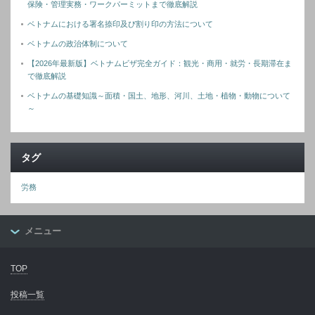
保険・管理実務・ワークパーミットまで徹底解説
ベトナムにおける署名捺印及び割り印の方法について
ベトナムの政治体制について
【2026年最新版】ベトナムビザ完全ガイド：観光・商用・就労・長期滞在ま
で徹底解説
ベトナムの基礎知識～面積・国土、地形、河川、土地・植物・動物について
～
タグ
労務
メニュー
TOP
投稿一覧