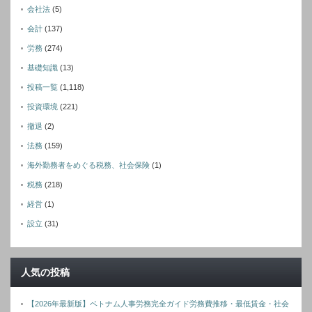
会社法
(5)
会計
(137)
労務
(274)
基礎知識
(13)
投稿一覧
(1,118)
投資環境
(221)
撤退
(2)
法務
(159)
海外勤務者をめぐる税務、社会保険
(1)
税務
(218)
経営
(1)
設立
(31)
人気の投稿
【2026年最新版】ベトナム人事労務完全ガイド労務費推移・最低賃金・社会