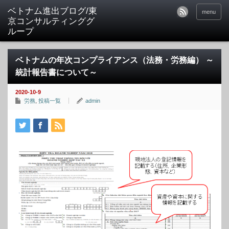
ベトナム進出ブログ/東
menu
京コンサルティンググ
ループ
ベトナムの年次コンプライアンス（法務・労務編） ～
統計報告書について～
2020-10-9
労務
,
投稿一覧
admin