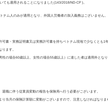
も適用されることになりました(143/2018/ND-CP )。
、ベトナム人のみが適用となり、外国人労働者の加入義務はございません。
許可書・実務証明書又は実務許可書を持ちベトナム現地で少なくとも1
なります。
男性の場合60歳以上、女性の場合55歳以上）に達した者は適用外となり
、退職に伴う従業員変動の報告を保険局へ行う必要がございます。
より当月の保険計算額に変動がございますので、注意しなければなりま