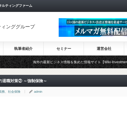
サルティングファーム
ティンググループ
執筆者紹介
セミナー
運営会社
海外の最新ビジネス情報を集めた情報サイト【Wiki-Investment】はこちらか
の退職対策② ～強制保険～
税務、社会保険
admin