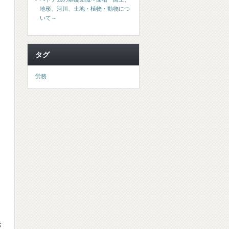
地形、河川、土地・植物・動物につ
いて～
タグ
労務
お