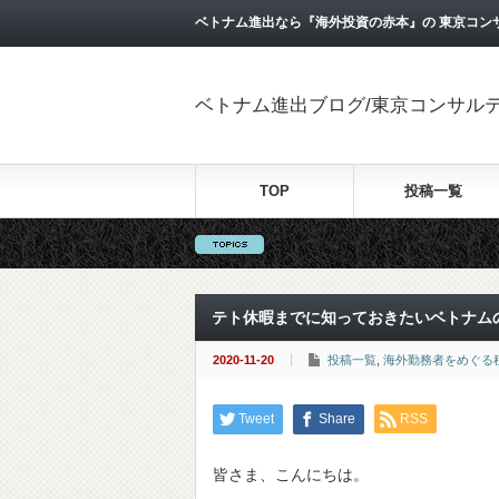
ベトナム進出なら『海外投資の赤本』の 東京コン
ベトナム進出ブログ/東京コンサル
TOP
投稿一覧
テト休暇までに知っておきたいベトナム
2020-11-20
投稿一覧
,
海外勤務者をめぐる
Tweet
Share
RSS
皆さま、こんにちは。