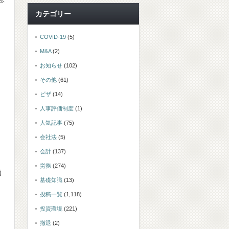
カテゴリー
COVID-19
(5)
M&A
(2)
お知らせ
(102)
その他
(61)
ビザ
(14)
人事評価制度
(1)
人気記事
(75)
会社法
(5)
会計
(137)
労務
(274)
適
基礎知識
(13)
投稿一覧
(1,118)
投資環境
(221)
撤退
(2)