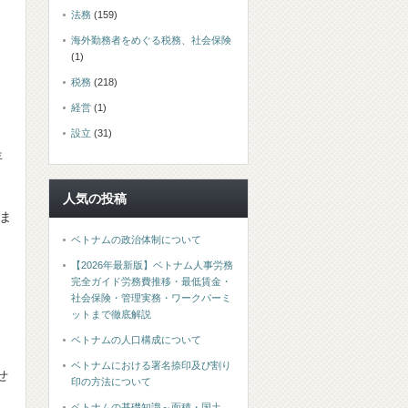
法務
(159)
海外勤務者をめぐる税務、社会保険
(1)
税務
(218)
経営
(1)
設立
(31)
年
人気の投稿
ま
ベトナムの政治体制について
【2026年最新版】ベトナム人事労務
完全ガイド労務費推移・最低賃金・
社会保険・管理実務・ワークパーミ
ットまで徹底解説
ベトナムの人口構成について
ベトナムにおける署名捺印及び割り
せ
印の方法について
ベトナムの基礎知識～面積・国土、