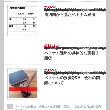
2020-3-6
Warning
: Undefined array key "show_category" in
/home/netst/kuno-cpa.co.jp/public_html/vietnam_blog/wp-content/themes/gorgeous_tcd0
on line
183
周辺国から見たベトナム経済
2012-11-14
Warning
: Undefined array key "show_category" in
/home/netst/kuno-cpa.co.jp/public_html/vietnam_blog/wp-content/themes/gorgeous_tcd0
on line
183
ベトナム進出の具体的な実務手
順⑦
2017-5-5
Warning
: Undefined array key "show_category" in
/home/netst/kuno-cpa.co.jp/public_html/vietnam_blog/wp-content/themes/gorgeous_tcd0
on line
183
ベトナムの投資Q&A 会社の閉
鎖について
『ベトナムの投資・会社法・会計税務・労務』 2011年10月28日 販売