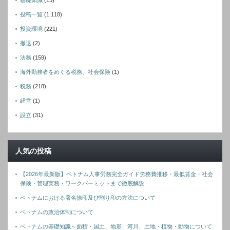
基礎知識
(13)
投稿一覧
(1,118)
投資環境
(221)
撤退
(2)
法務
(159)
海外勤務者をめぐる税務、社会保険
(1)
税務
(218)
経営
(1)
設立
(31)
人気の投稿
【2026年最新版】ベトナム人事労務完全ガイド労務費推移・最低賃金・社会
保険・管理実務・ワークパーミットまで徹底解説
ベトナムにおける署名捺印及び割り印の方法について
ベトナムの政治体制について
ベトナムの基礎知識～面積・国土、地形、河川、土地・植物・動物について