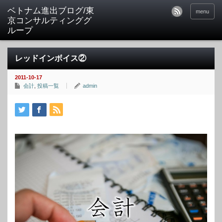
ベトナム進出ブログ/東
menu
京コンサルティンググ
ループ
レッドインボイス②
2011-10-17
会計
,
投稿一覧
admin