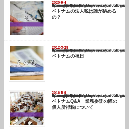
2020-9-4
Warning
: Undefined array key "show_category" in
/home/netst/kuno-cpa.co.jp/public_html/vietnam_blog/wp-content/themes/gorgeous_tcd0
on line
183
ベトナムの法人税は誰が納める
の？
2012-3-28
Warning
: Undefined array key "show_category" in
/home/netst/kuno-cpa.co.jp/public_html/vietnam_blog/wp-content/themes/gorgeous_tcd0
on line
183
ベトナムの祝日
2016-5-9
Warning
: Undefined array key "show_category" in
/home/netst/kuno-cpa.co.jp/public_html/vietnam_blog/wp-content/themes/gorgeous_tcd0
on line
183
ベトナムQ&A 業務委託の際の
個人所得税について