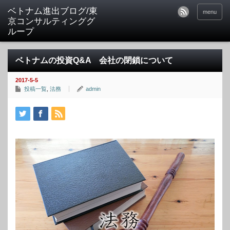
ベトナム進出ブログ/東
menu
京コンサルティンググ
ループ
ベトナムの投資Q&A 会社の閉鎖について
2017-5-5
投稿一覧
,
法務
admin