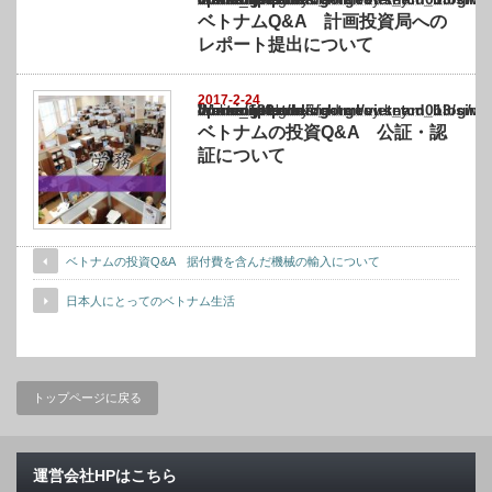
ベトナムQ&A 計画投資局への
レポート提出について
2017-2-24
Warning
: Undefined array key "show_category" in
/home/netst/kuno-cpa.co.jp/public_html/vietnam_blog/wp-content/themes/gorgeous_tcd0
on line
183
ベトナムの投資Q&A 公証・認
証について
ベトナムの投資Q&A 据付費を含んだ機械の輸入について
日本人にとってのベトナム生活
トップページに戻る
運営会社HPはこちら