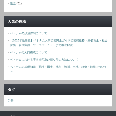
設立
(31)
人気の投稿
ベトナムの政治体制について
【2026年最新版】ベトナム人事労務完全ガイド労務費推移・最低賃金・社会
保険・管理実務・ワークパーミットまで徹底解説
ベトナムの人口構成について
ベトナムにおける署名捺印及び割り印の方法について
ベトナムの基礎知識～面積・国土、地形、河川、土地・植物・動物について
～
タグ
労務