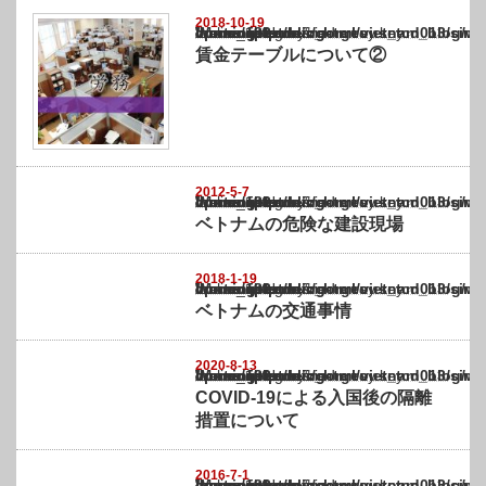
2018-10-19
Warning
: Undefined array key "show_category" in
/home/netst/kuno-cpa.co.jp/public_html/vietnam_blog/wp-content/themes/gorgeous_tcd0
on line
183
賃金テーブルについて②
2012-5-7
Warning
: Undefined array key "show_category" in
/home/netst/kuno-cpa.co.jp/public_html/vietnam_blog/wp-content/themes/gorgeous_tcd0
on line
183
ベトナムの危険な建設現場
2018-1-19
Warning
: Undefined array key "show_category" in
/home/netst/kuno-cpa.co.jp/public_html/vietnam_blog/wp-content/themes/gorgeous_tcd0
on line
183
ベトナムの交通事情
2020-8-13
Warning
: Undefined array key "show_category" in
/home/netst/kuno-cpa.co.jp/public_html/vietnam_blog/wp-content/themes/gorgeous_tcd0
on line
183
COVID-19による入国後の隔離
措置について
2016-7-1
Warning
: Undefined array key "show_category" in
/home/netst/kuno-cpa.co.jp/public_html/vietnam_blog/wp-content/themes/gorgeous_tcd0
on line
183