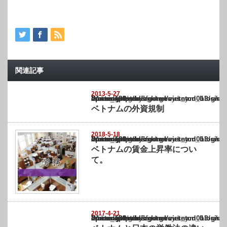
関連記事
2013-5-27
Warning
: Undefined array key "show_category" in
/home/netst/kuno-cpa.co.jp/public_html/vietnam_blog/wp-content/themes/gorgeous_tcd0
on line
183
ベトナムの外資規制
2018-5-18
Warning
: Undefined array key "show_category" in
/home/netst/kuno-cpa.co.jp/public_html/vietnam_blog/wp-content/themes/gorgeous_tcd0
on line
183
ベトナムの賃金上昇率につい
て。
2017-4-21
Warning
: Undefined array key "show_category" in
/home/netst/kuno-cpa.co.jp/public_html/vietnam_blog/wp-content/themes/gorgeous_tcd0
on line
183