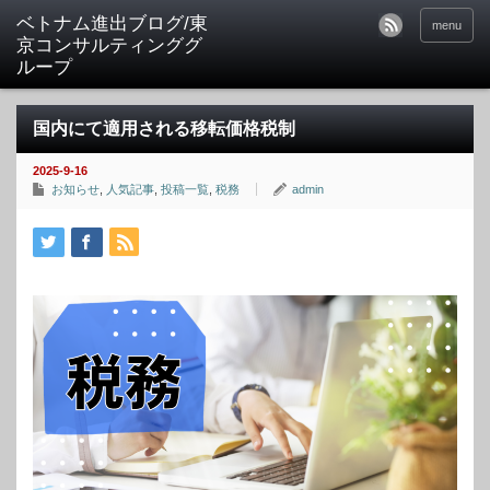
ベトナム進出ブログ/東
menu
京コンサルティンググ
ループ
国内にて適用される移転価格税制
2025-9-16
お知らせ
,
人気記事
,
投稿一覧
,
税務
admin