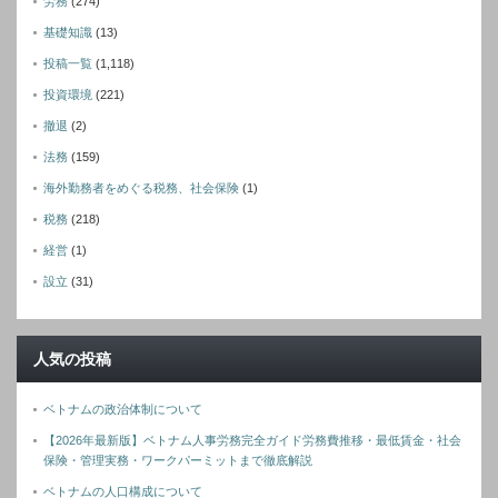
労務
(274)
基礎知識
(13)
投稿一覧
(1,118)
投資環境
(221)
撤退
(2)
法務
(159)
海外勤務者をめぐる税務、社会保険
(1)
税務
(218)
経営
(1)
設立
(31)
人気の投稿
ベトナムの政治体制について
【2026年最新版】ベトナム人事労務完全ガイド労務費推移・最低賃金・社会
保険・管理実務・ワークパーミットまで徹底解説
ベトナムの人口構成について