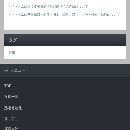
ベトナムにおける署名捺印及び割り印の方法について
ベトナムの基礎知識～面積・国土、地形、河川、土地・植物・動物について
～
タグ
労務
メニュー
TOP
投稿一覧
執筆者紹介
セミナー
運営会社