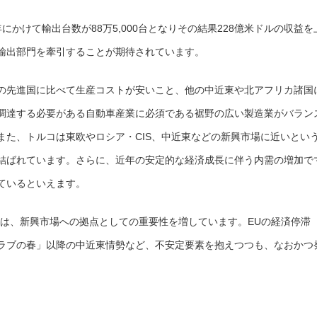
年にかけて輸出台数が88万5,000台となりその結果228億米ドルの収益を
輸出部門を牽引することが期待されています。
の先進国に比べて生産コストが安いこと、他の中近東や北アフリカ諸国
調達する必要がある自動車産業に必須である裾野の広い製造業がバラン
また、トルコは東欧やロシア・CIS、中近東などの新興市場に近いとい
結ばれています。さらに、近年の安定的な経済成長に伴う内需の増加で
ているといえます。
業は、新興市場への拠点としての重要性を増しています。EUの経済停滞
ラブの春」以降の中近東情勢など、不安定要素を抱えつつも、なおかつ