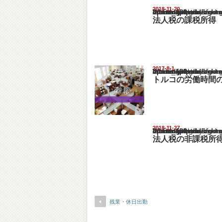
2018-11-20
Warning
: Undefined array key "show_category" in
/home/netst/kuno-cpa.co.jp/public_html/turk
on line
183
法人税の課税所得
2017-8-1
Warning
: Undefined array key "show_category" in
/home/netst/kuno-cpa.co.jp/public_html/turk
on line
183
トルコの労働時間
2018-11-27
Warning
: Undefined array key "show_category" in
/home/netst/kuno-cpa.co.jp/public_html/turk
on line
183
法人税の非課税所
残業・休日出勤