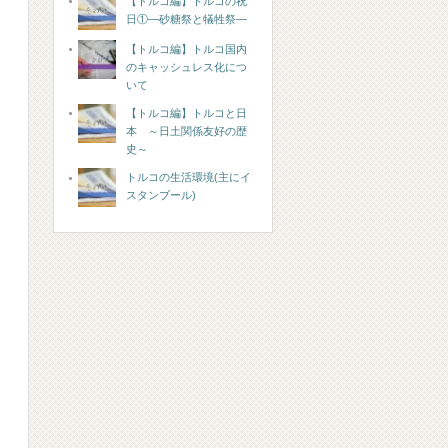
【トルコ編】トルコの祝
日①―砂糖祭と犠牲祭―
【トルコ編】トルコ国内
のキャッシュレス化につ
いて
【トルコ編】トルコと日
本 ～日土関係友好の歴
史～
トルコの生活環境(主にイ
スタンブール)