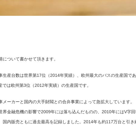
情について書かせて頂きます。
生産台数は世界第17位（2014年実績）、欧州最大のバスの生産国で
産では欧州第3位（2012年実績）の生産国です。
車メーカーと国内の大手財閥との合弁事業によって急拡大しています。
、世界金融危機の影響で2009年には落ち込んだものの、2010年にはV字回
出、国内販売ともに過去最高を記録しました。2014年も約117万台と引き