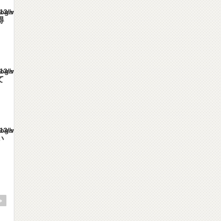
es/gorgeous_tcd013/single.php
得
es/gorgeous_tcd013/single.php
て
es/gorgeous_tcd013/single.php
い