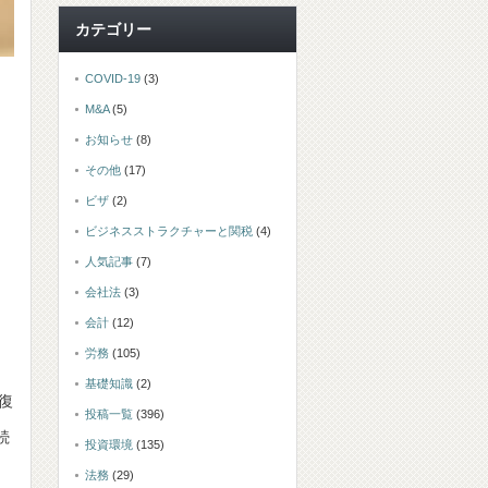
カテゴリー
COVID-19
(3)
M&A
(5)
お知らせ
(8)
その他
(17)
ビザ
(2)
ビジネスストラクチャーと関税
(4)
人気記事
(7)
あ
会社法
(3)
会計
(12)
労務
(105)
基礎知識
(2)
復
投稿一覧
(396)
続
投資環境
(135)
法務
(29)