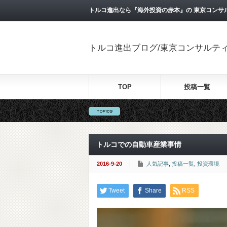
トルコ進出なら『海外投資の赤本』の 東京コンサ
トルコ進出ブログ/東京コンサルテ
TOP
投稿一覧
トルコでの自動車産業事情
2016-9-20
人気記事
,
投稿一覧
,
投資環境
Tweet
Share
RSS