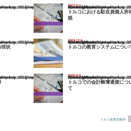
2017-5-2
ey_blog/wp-content/themes/gorgeous_tcd013/single.php
Warning
: Undefined array key "show_category" in
/home/netst/kuno-cpa.co.jp/public_html/turkey_blog/wp-content/them
on line
183
トルコにおける駐在員個人所
税
2019-12-5
ey_blog/wp-content/themes/gorgeous_tcd013/single.php
Warning
: Undefined array key "show_category" in
/home/netst/kuno-cpa.co.jp/public_html/turkey_blog/wp-content/them
on line
183
の現状
トルコの教育システムについ
2020-9-9
ey_blog/wp-content/themes/gorgeous_tcd013/single.php
Warning
: Undefined array key "show_category" in
/home/netst/kuno-cpa.co.jp/public_html/turkey_blog/wp-content/them
on line
183
得
トルコでの会計帳簿通貨につ
て
トルコ産業別動向