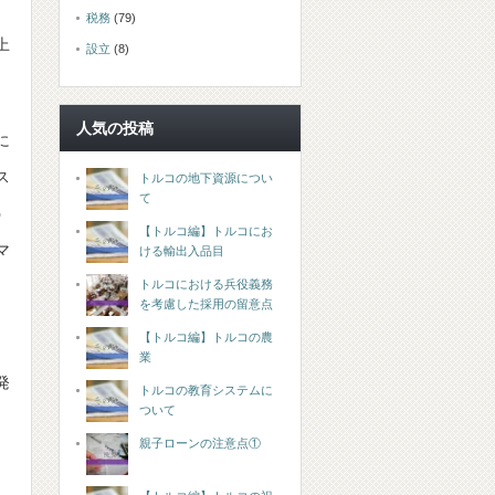
税務
(79)
上
設立
(8)
人気の投稿
に
ス
トルコの地下資源につい
て
う
【トルコ編】トルコにお
マ
ける輸出入品目
トルコにおける兵役義務
を考慮した採用の留意点
【トルコ編】トルコの農
業
発
トルコの教育システムに
ついて
親子ローンの注意点①