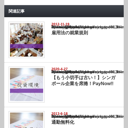
関連記事
2012-11-19
Warning
: Undefined array key "show_category" in
/home/netst/kuno-cpa.co.jp/public_html/singapore_blog/wp-content/themes/gorgeous_tcd0
on line
183
雇用法の就業規則
2020-4-27
Warning
: Undefined array key "show_category" in
/home/netst/kuno-cpa.co.jp/public_html/singapore_blog/wp-content/themes/gorgeous_tcd0
on line
183
【もう小切手は古い！】シンガ
ポール企業を席捲！PayNow!!
2013-6-18
Warning
: Undefined array key "show_category" in
/home/netst/kuno-cpa.co.jp/public_html/singapore_blog/wp-content/themes/gorgeous_tcd0
on line
183
通勤無料化