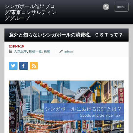
シンガポール進出ブロ
menu
グ/東京コンサルティン
ググループ
意外と知らないシンガポールの消費税、ＧＳＴって？
2018-9-10
人気記事
,
投稿一覧
,
税務
admin