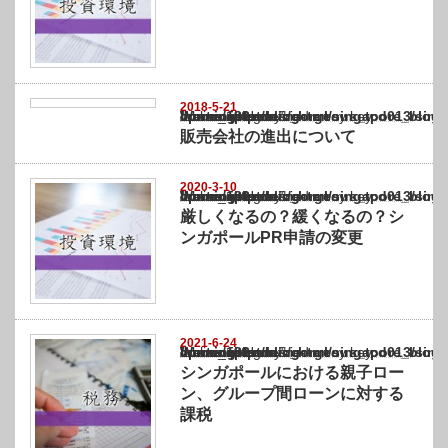
2018-5-21
Warning
: Undefined array key "show_category" in
/home/netst/kuno-cpa.co.jp/public_html/singapore_blog/wp-content/themes/gorgeous_tcd0
on line
183
販売会社の進出について
2020-3-10
Warning
: Undefined array key "show_category" in
/home/netst/kuno-cpa.co.jp/public_html/singapore_blog/wp-content/themes/gorgeous_tcd0
on line
183
厳しくなるの？緩くなるの？シ
ンガポールPR申請の変更
2021-6-24
Warning
: Undefined array key "show_category" in
/home/netst/kuno-cpa.co.jp/public_html/singapore_blog/wp-content/themes/gorgeous_tcd0
on line
183
シンガポールにおける親子ロー
ン、グループ間ローンに対する
課税