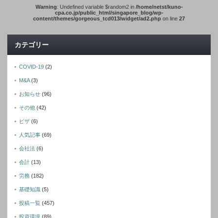
Warning
: Undefined variable $random2 in
/home/netst/kuno-
cpa.co.jp/public_html/singapore_blog/wp-
content/themes/gorgeous_tcd013/widget/ad2.php
on line
27
カテゴリー
COVID-19
(2)
M&A
(3)
お知らせ
(96)
その他
(42)
ビザ
(6)
人気記事
(69)
会社法
(6)
会計
(13)
労務
(182)
基礎知識
(5)
投稿一覧
(457)
投資環境
(89)