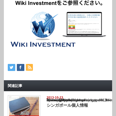
関連記事
2013-10-23
Warning
: Undefined array key "show_category" in
/home/netst/kuno-cpa.co.jp/public_html/singapore_blog/wp-content/themes/gorgeous_tcd0
on line
183
シンガポール個人情報