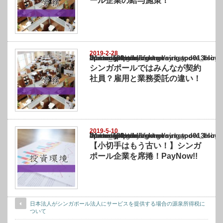
ール企業の給与施策！
2019-2-28
Warning
: Undefined array key "show_category" in
/home/netst/kuno-cpa.co.jp/public_html/singapore_blog/wp-content/themes/gorgeous_tcd0
on line
183
シンガポールではみんなが契約
社員？雇用と業務委託の違い！
2019-5-10
Warning
: Undefined array key "show_category" in
/home/netst/kuno-cpa.co.jp/public_html/singapore_blog/wp-content/themes/gorgeous_tcd0
on line
183
【小切手はもう古い！】シンガ
ポール企業を席捲！PayNow!!
日本法人がシンガポール法人にサービスを提供する場合の源泉所得税に
ついて