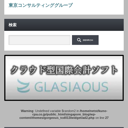
東京コンサルティンググループ
検索
Warning
: Undefined variable $random2 in
/home/netst/kuno-
cpa.co.jp/public_html/singapore_blog/wp-
content/themes/gorgeous_tcd013/widget/ad2.php
on line
27