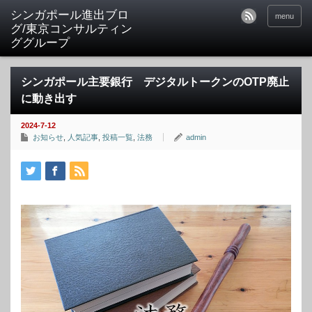
シンガポール進出ブロ
menu
グ/東京コンサルティン
ググループ
シンガポール主要銀行 デジタルトークンのOTP廃止
に動き出す
2024-7-12
お知らせ
,
人気記事
,
投稿一覧
,
法務
admin