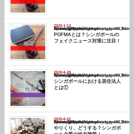
2020-1-13
Warning
: Undefined array key "show_category" in
/home/netst/kuno-cpa.co.jp/public_html/singapore_blog/wp-content/themes/gorgeous_tcd0
on line
183
POFMAとは？シンガポールの
フェイクニュース対策に注目！
2020-6-29
Warning
: Undefined array key "show_category" in
/home/netst/kuno-cpa.co.jp/public_html/singapore_blog/wp-content/themes/gorgeous_tcd0
on line
183
シンガポールにおける居住法人
とは①
2020-6-22
Warning
: Undefined array key "show_category" in
/home/netst/kuno-cpa.co.jp/public_html/singapore_blog/wp-content/themes/gorgeous_tcd0
on line
183
やりくり、どうする？シンガポ