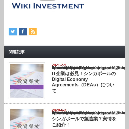
関連記事
2021-2-5
Warning
: Undefined array key "show_category" in
/home/netst/kuno-cpa.co.jp/public_html/singapore_blog/wp-content/themes/gorgeous_tcd0
on line
183
IT企業は必見！シンガポールの
Digital Economy
Agreements（DEAs）につい
て
2020-6-2
Warning
: Undefined array key "show_category" in
/home/netst/kuno-cpa.co.jp/public_html/singapore_blog/wp-content/themes/gorgeous_tcd0
on line
183
シンガポールで製造業？実情を
ご紹介！