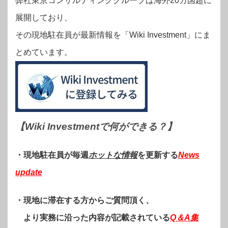
弊社東京コンサルティンググループは海外20カ国超に
展開しており、
その現地駐在員が最新情報を「Wiki Investment」にま
とめています。
【Wiki Investmentで何ができる？
】
・現地駐在員が毎週
ホットな情報
を更新する
News
update
・現地に滞在する方からご質問頂く、
より実務に沿った内容が記載されている
Q＆A集