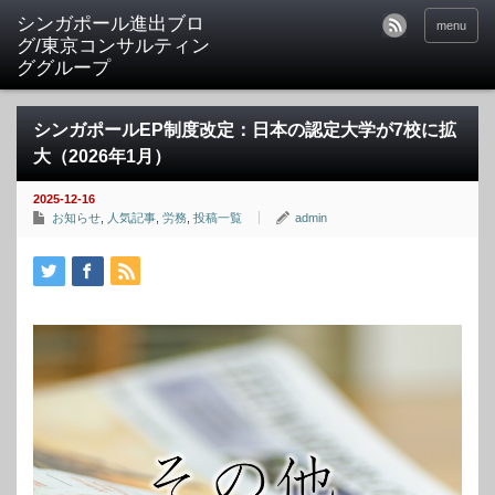
シンガポール進出ブロ
menu
グ/東京コンサルティン
ググループ
シンガポールEP制度改定：日本の認定大学が7校に拡
大（2026年1月）
2025-12-16
お知らせ
,
人気記事
,
労務
,
投稿一覧
admin