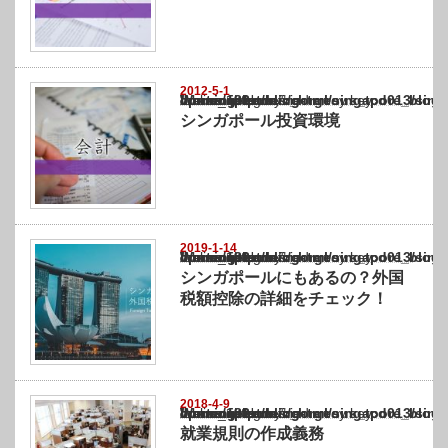
2012-5-1
Warning
: Undefined array key "show_category" in
/home/netst/kuno-cpa.co.jp/public_html/singapore_blog/wp-content/themes/gorgeous_tcd0
on line
183
シンガポール投資環境
2019-1-14
Warning
: Undefined array key "show_category" in
/home/netst/kuno-cpa.co.jp/public_html/singapore_blog/wp-content/themes/gorgeous_tcd0
on line
183
シンガポールにもあるの？外国
税額控除の詳細をチェック！
2018-4-9
Warning
: Undefined array key "show_category" in
/home/netst/kuno-cpa.co.jp/public_html/singapore_blog/wp-content/themes/gorgeous_tcd0
on line
183
就業規則の作成義務