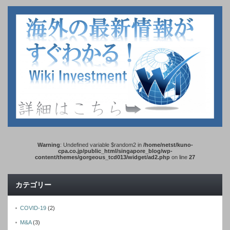
Warning
: Undefined variable $random2 in
/home/netst/kuno-
cpa.co.jp/public_html/singapore_blog/wp-
content/themes/gorgeous_tcd013/widget/ad2.php
on line
27
カテゴリー
COVID-19
(2)
M&A
(3)