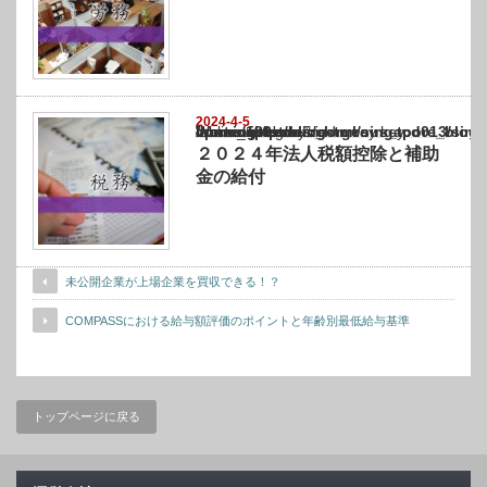
2024-4-5
Warning
: Undefined array key "show_category" in
/home/netst/kuno-cpa.co.jp/public_html/singapore_blog/wp-content/themes/gorgeous_tcd0
on line
183
２０２４年法人税額控除と補助
金の給付
未公開企業が上場企業を買収できる！？
COMPASSにおける給与額評価のポイントと年齢別最低給与基準
トップページに戻る