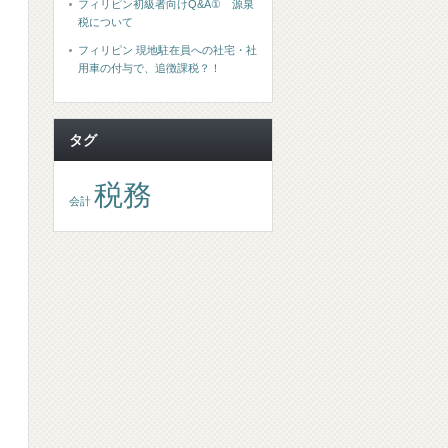
フィリピン初級者向けQ&A① 源泉
税について
フィリピン 現地駐在員への社宅・社
用車の付与で、追徴課税？！
タグ
税務
会計