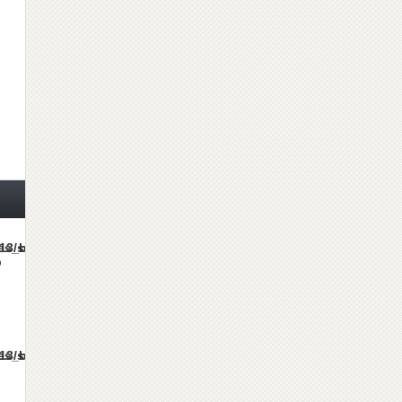
mes/gorgeous_tcd013/single.php
の
mes/gorgeous_tcd013/single.php