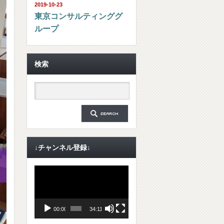
2019-10-23
東京コンサルティンググ
ループ
検索
↓チャンネル登録↓
動
画
プ
レ
ー
ヤ
00:00
34:11
ー