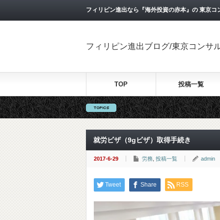
フィリピン進出なら『海外投資の赤本』の 東京コ
フィリピン進出ブログ/東京コンサ
TOP
投稿一覧
就労ビザ（9gビザ）取得手続き
2017-6-29
労務
,
投稿一覧
admin
Tweet
Share
RSS