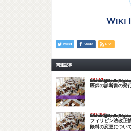
Tweet
Share
RSS
関連記事
2017-3-9
Warning
: Undefined array key "show_category" in
/home/netst/kuno-cpa.co.jp/public_html/philip
on line
183
医師の診断書の発
2013-10-28
Warning
: Undefined array key "show_category" in
/home/netst/kuno-cpa.co.jp/public_html/philip
on line
183
フィリピン法改正情
険料の変更につい