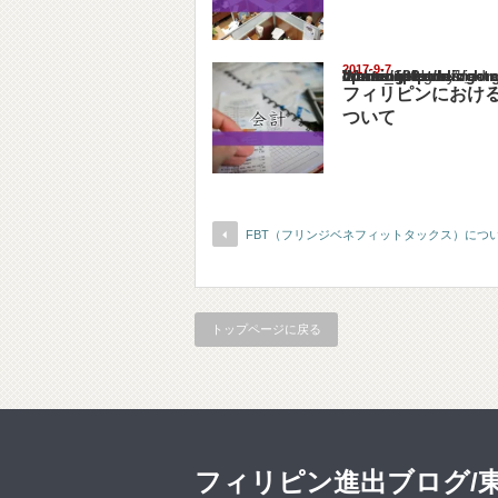
2017-9-7
Warning
: Undefined array key "show_category" in
/home/netst/kuno-cpa.co.jp/public_html/philip
on line
183
フィリピンにおけ
ついて
FBT（フリンジベネフィットタックス）につ
トップページに戻る
フィリピン進出ブログ/