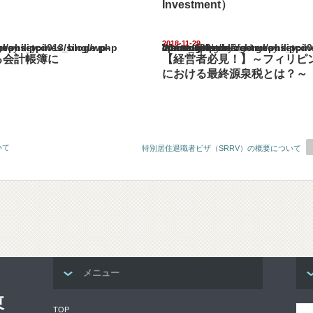
Investment）
2018-11-29
pines_blog/wp-content/themes/gorgeous_tcd013/single.php
Warning
: Undefined array key "show_category" in
/home/netst/kuno-cpa.co.jp/public_html/philippines_blog/wp-content/the
on line
183
る会計帳簿に
【経営者必見！】～フィリピ
における最終源泉税とは？～
いて
特別居住退職者ビザ（SRRV）の概要について
メニュー
東
TOP