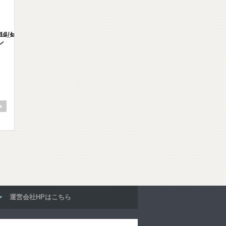
mes/gorgeous_tcd013/single.php
ン
運営会社HPはこちら