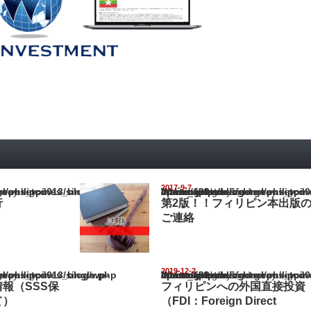
2017-9-7
pines_blog/wp-content/themes/gorgeous_tcd013/single.php
Warning
: Undefined array key "show_category" in
/home/netst/kuno-cpa.co.jp/public_html/philippines_blog/wp-content/the
on line
183
行
第2版！！フィリピン本出版
ご連絡
2019-12-2
pines_blog/wp-content/themes/gorgeous_tcd013/single.php
Warning
: Undefined array key "show_category" in
/home/netst/kuno-cpa.co.jp/public_html/philippines_blog/wp-content/the
on line
183
報（SSS保
フィリピンへの外国直接投資
て）
（FDI：Foreign Direct