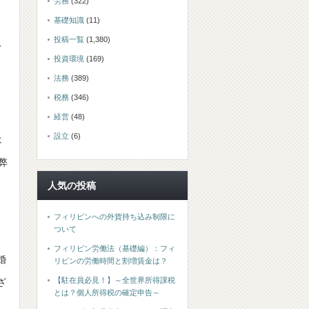
労務
(322)
基礎知識
(11)
投稿一覧
(1,380)
、
投資環境
(169)
法務
(389)
税務
(346)
経営
(48)
設立
(6)
は
弊
人気の投稿
フィリピンへの外貨持ち込み制限に
ついて
フィリピン労働法（基礎編）：フィ
婚
リピンの労働時間と割増賃金は？
【駐在員必見！】～全世界所得課税
ざ
とは？個人所得税の確定申告～