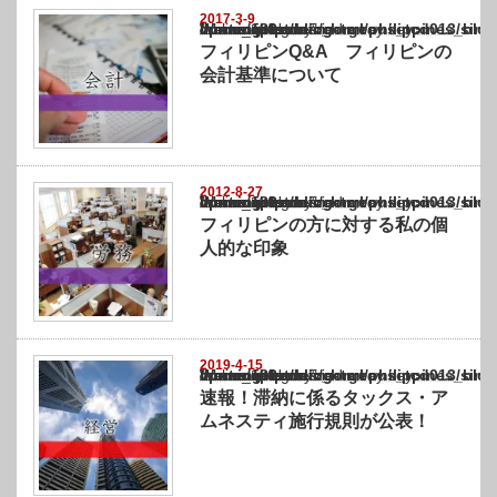
2017-3-9
Warning
: Undefined array key "show_category" in
/home/netst/kuno-cpa.co.jp/public_html/philippines_blog/wp-content/themes/gorgeous_tcd
on line
183
フィリピンQ&A フィリピンの
会計基準について
2012-8-27
Warning
: Undefined array key "show_category" in
/home/netst/kuno-cpa.co.jp/public_html/philippines_blog/wp-content/themes/gorgeous_tcd
on line
183
フィリピンの方に対する私の個
人的な印象
2019-4-15
Warning
: Undefined array key "show_category" in
/home/netst/kuno-cpa.co.jp/public_html/philippines_blog/wp-content/themes/gorgeous_tcd
on line
183
速報！滞納に係るタックス・ア
ムネスティ施行規則が公表！