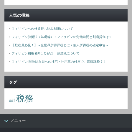
人気の投稿
フィリピンへの外貨持ち込み制限について
フィリピン労働法（基礎編）：フィリピンの労働時間と割増賃金は？
【駐在員必見！】～全世界所得課税とは？個人所得税の確定申告～
フィリピン初級者向けQ&A① 源泉税について
フィリピン 現地駐在員への社宅・社用車の付与で、追徴課税？！
タグ
税務
会計
メニュー