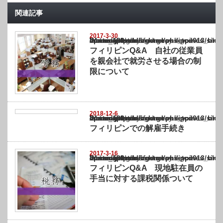
関連記事
2017-3-30
Warning
: Undefined array key "show_category" in
/home/netst/kuno-cpa.co.jp/public_html/philippines_blog/wp-content/themes/gorgeous_tcd
on line
183
フィリピンQ&A 自社の従業員
を親会社で就労させる場合の制
限について
2018-12-6
Warning
: Undefined array key "show_category" in
/home/netst/kuno-cpa.co.jp/public_html/philippines_blog/wp-content/themes/gorgeous_tcd
on line
183
フィリピンでの解雇手続き
2017-3-16
Warning
: Undefined array key "show_category" in
/home/netst/kuno-cpa.co.jp/public_html/philippines_blog/wp-content/themes/gorgeous_tcd
on line
183
フィリピンQ&A 現地駐在員の
手当に対する課税関係ついて