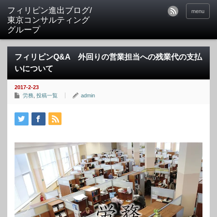
フィリピン進出ブログ/
menu
東京コンサルティング
グループ
フィリピンQ&A 外回りの営業担当への残業代の支払
いについて
2017-2-23
労務
,
投稿一覧
admin