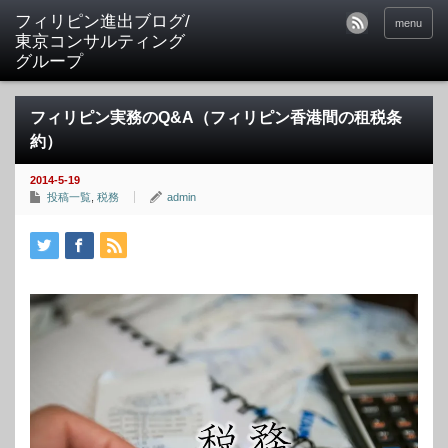
フィリピン進出ブログ/
menu
東京コンサルティング
グループ
フィリピン実務のQ&A（フィリピン香港間の租税条
約）
2014-5-19
投稿一覧
,
税務
admin