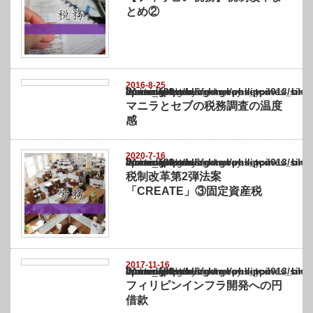
とめ②
2016-8-25
Warning
: Undefined array key "show_category" in
/home/netst/kuno-cpa.co.jp/public_html/philippines_blog/wp-content/themes/gorgeous_tcd
on line
183
マニラとセブの税務調査の温度
感
2020-7-16
Warning
: Undefined array key "show_category" in
/home/netst/kuno-cpa.co.jp/public_html/philippines_blog/wp-content/themes/gorgeous_tcd
on line
183
税制改革第2弾法案
「CREATE」③固定資産税
2017-11-16
Warning
: Undefined array key "show_category" in
/home/netst/kuno-cpa.co.jp/public_html/philippines_blog/wp-content/themes/gorgeous_tcd
on line
183
フィリピンインフラ開発への円
借款