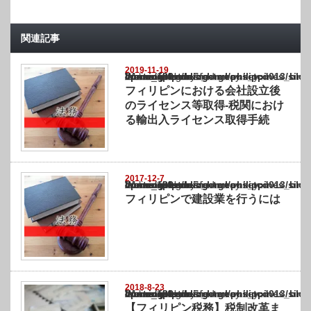
関連記事
2019-11-19
Warning
: Undefined array key "show_category" in
/home/netst/kuno-cpa.co.jp/public_html/philippines_blog/wp-content/themes/gorgeous_tcd
on line
183
フィリピンにおける会社設立後
のライセンス等取得-税関におけ
る輸出入ライセンス取得手続
2017-12-7
Warning
: Undefined array key "show_category" in
/home/netst/kuno-cpa.co.jp/public_html/philippines_blog/wp-content/themes/gorgeous_tcd
on line
183
フィリピンで建設業を行うには
2018-8-23
Warning
: Undefined array key "show_category" in
/home/netst/kuno-cpa.co.jp/public_html/philippines_blog/wp-content/themes/gorgeous_tcd
on line
183
【フィリピン税務】税制改革ま