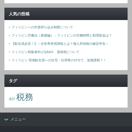
人気の投稿
フィリピンへの外貨持ち込み制限について
フィリピン労働法（基礎編）：フィリピンの労働時間と割増賃金は？
【駐在員必見！】～全世界所得課税とは？個人所得税の確定申告～
フィリピン初級者向けQ&A① 源泉税について
フィリピン 現地駐在員への社宅・社用車の付与で、追徴課税？！
タグ
税務
会計
メニュー