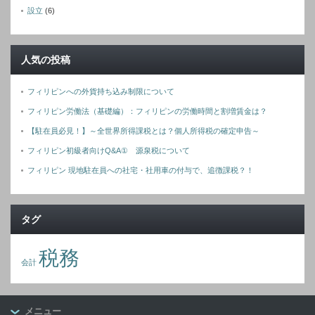
設立
(6)
人気の投稿
フィリピンへの外貨持ち込み制限について
フィリピン労働法（基礎編）：フィリピンの労働時間と割増賃金は？
【駐在員必見！】～全世界所得課税とは？個人所得税の確定申告～
フィリピン初級者向けQ&A① 源泉税について
フィリピン 現地駐在員への社宅・社用車の付与で、追徴課税？！
タグ
税務
会計
メニュー