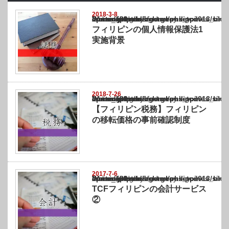
2018-3-8
Warning
: Undefined array key "show_category" in
/home/netst/kuno-cpa.co.jp/public_html/philippines_blog/wp-content/themes/gorgeous_tcd
on line
183
フィリピンの個人情報保護法1
実施背景
2018-7-26
Warning
: Undefined array key "show_category" in
/home/netst/kuno-cpa.co.jp/public_html/philippines_blog/wp-content/themes/gorgeous_tcd
on line
183
【フィリピン税務】フィリピン
の移転価格の事前確認制度
2017-7-6
Warning
: Undefined array key "show_category" in
/home/netst/kuno-cpa.co.jp/public_html/philippines_blog/wp-content/themes/gorgeous_tcd
on line
183
TCFフィリピンの会計サービス
②