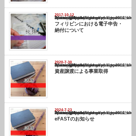
2017-10-12
Warning
: Undefined array key "show_category" in
/home/netst/kuno-cpa.co.jp/public_html/philippines_blog/wp-content/themes/gorgeous_tcd
on line
183
フィリピンにおける電子申告・
納付について
2020-7-30
Warning
: Undefined array key "show_category" in
/home/netst/kuno-cpa.co.jp/public_html/philippines_blog/wp-content/themes/gorgeous_tcd
on line
183
資産譲渡による事業取得
2024-7-23
Warning
: Undefined array key "show_category" in
/home/netst/kuno-cpa.co.jp/public_html/philippines_blog/wp-content/themes/gorgeous_tcd
on line
183
eFASTのお知らせ