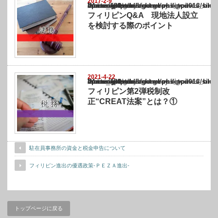
2017-2-9
Warning
: Undefined array key "show_category" in
/home/netst/kuno-cpa.co.jp/public_html/philippines_blog/wp-content/themes/gorgeous_tcd
on line
183
フィリピンQ&A 現地法人設立
を検討する際のポイント
2021-4-22
Warning
: Undefined array key "show_category" in
/home/netst/kuno-cpa.co.jp/public_html/philippines_blog/wp-content/themes/gorgeous_tcd
on line
183
フィリピン第2弾税制改
正“CREAT法案”とは？①
駐在員事務所の資金と税金申告について
フィリピン進出の優遇政策-ＰＥＺＡ進出-
トップページに戻る