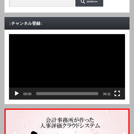
↓チャンネル登録↓
動
画
プ
レ
ー
ヤ
ー
00:00
34:11