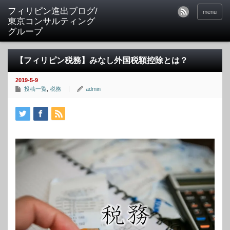
フィリピン進出ブログ/
menu
東京コンサルティング
グループ
【フィリピン税務】みなし外国税額控除とは？
2019-5-9
投稿一覧
,
税務
admin