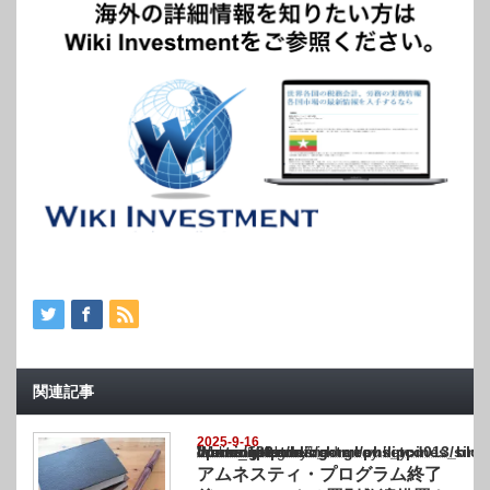
関連記事
2025-9-16
Warning
: Undefined array key "show_category" in
/home/netst/kuno-cpa.co.jp/public_html/philippines_blog/wp-content/themes/gorgeous_tcd
on line
183
アムネスティ・プログラム終了