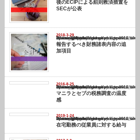
後のECIPによる罰則救済措置を
SECが公表
2018-3-29
Warning
: Undefined array key "show_category" in
/home/netst/kuno-cpa.co.jp/public_html/philippines_blog/wp-content/themes/gorgeous_tcd
on line
183
報告するべき財務諸表内容の追
加項目
2016-8-25
Warning
: Undefined array key "show_category" in
/home/netst/kuno-cpa.co.jp/public_html/philippines_blog/wp-content/themes/gorgeous_tcd
on line
183
マニラとセブの税務調査の温度
感
2019-1-24
Warning
: Undefined array key "show_category" in
/home/netst/kuno-cpa.co.jp/public_html/philippines_blog/wp-content/themes/gorgeous_tcd
on line
183
在宅勤務の従業員に対する給与