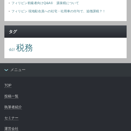
フィリピン初級者向けQ&A① 源泉税について
フィリピン 現地駐在員への社宅・社用車の付与で、追徴課税？！
タグ
税務
会計
メニュー
TOP
投稿一覧
執筆者紹介
セミナー
運営会社