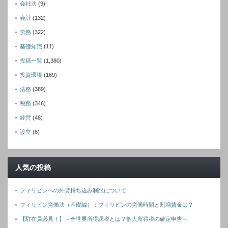
会社法
(9)
会計
(132)
労務
(322)
基礎知識
(11)
投稿一覧
(1,380)
投資環境
(169)
法務
(389)
税務
(346)
経営
(48)
設立
(6)
人気の投稿
フィリピンへの外貨持ち込み制限について
フィリピン労働法（基礎編）：フィリピンの労働時間と割増賃金は？
【駐在員必見！】～全世界所得課税とは？個人所得税の確定申告～