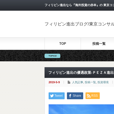
フィリピン進出なら『海外投資の赤本』の 東京コ
フィリピン進出ブログ/東京コンサ
TOP
投稿一覧
フィリピン進出の優遇政策-ＰＥＺＡ進出
2019-5-9
人気記事
,
投稿一覧
,
投資環境
Tweet
Share
RSS