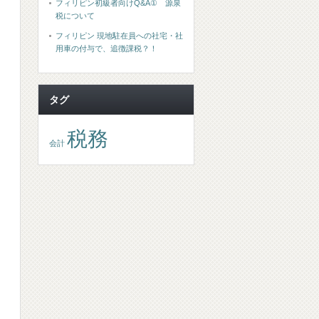
フィリピン初級者向けQ&A① 源泉
税について
フィリピン 現地駐在員への社宅・社
用車の付与で、追徴課税？！
タグ
税務
会計