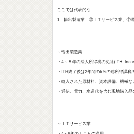
ここでは代表的な
1 輸出製造業 ②ＩＴサービス業、⑦
～輸出製造業
・4～８年の法人所得税の免除(ITH: Income t
・ITH終了後は2年間の5％の総所得課
・輸入された原材料、資本設備、機械な
・通信、電力、水道代を含む現地購入品の付加価値税
～ＩＴサービス業
・4～8年のＩＴＨの適用