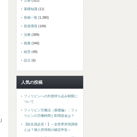
労務
(322)
基礎知識
(11)
投稿一覧
(1,380)
投資環境
(169)
法務
(389)
税務
(346)
経営
(48)
設立
(6)
人気の投稿
フィリピンへの外貨持ち込み制限に
ついて
フィリピン労働法（基礎編）：フィ
リピンの労働時間と割増賃金は？
り
【駐在員必見！】～全世界所得課税
とは？個人所得税の確定申告～