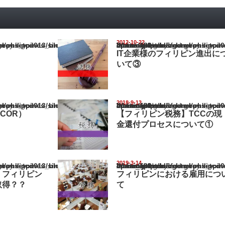
2012-10-22
pines_blog/wp-content/themes/gorgeous_tcd013/single.php
Warning
: Undefined array key "show_category" in
/home/netst/kuno-cpa.co.jp/public_html/philippines_blog/wp-content/the
on line
183
IT企業様のフィリピン進出に
いて③
2018-9-13
pines_blog/wp-content/themes/gorgeous_tcd013/single.php
Warning
: Undefined array key "show_category" in
/home/netst/kuno-cpa.co.jp/public_html/philippines_blog/wp-content/the
on line
183
COR）
【フィリピン税務】TCCの現
金還付プロセスについて①
2019-3-14
pines_blog/wp-content/themes/gorgeous_tcd013/single.php
Warning
: Undefined array key "show_category" in
/home/netst/kuno-cpa.co.jp/public_html/philippines_blog/wp-content/the
on line
183
】フィリピン
フィリピンにおける雇用につ
取得？？
て