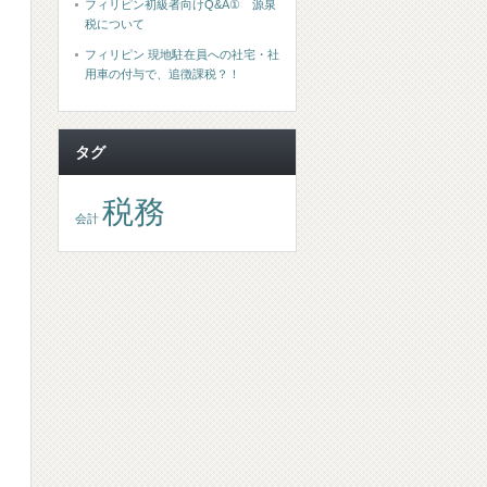
フィリピン初級者向けQ&A① 源泉
税について
フィリピン 現地駐在員への社宅・社
用車の付与で、追徴課税？！
タグ
税務
会計