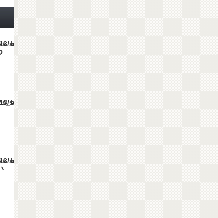
mes/gorgeous_tcd013/single.php
つ
mes/gorgeous_tcd013/single.php
mes/gorgeous_tcd013/single.php
い