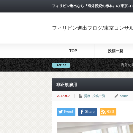
フィリピン進出なら『海外投資の赤本』の 東京コ
フィリピン進出ブログ/東京コンサ
TOP
投稿一覧
海外の最新ビジネス情報を
非正規雇用
2017-9-7
労務
,
投稿一覧
admin
Tweet
Share
RSS