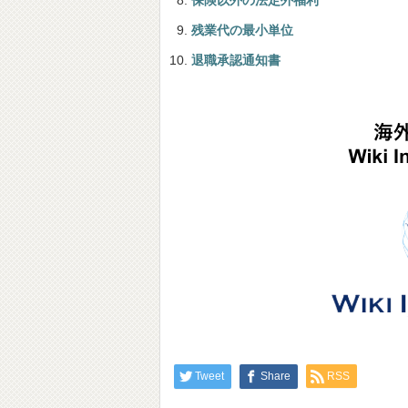
保険以外の法定外福利
残業代の最小単位
退職承認通知書
Tweet
Share
RSS