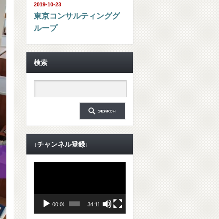
2019-10-23
東京コンサルティンググ
ループ
検索
↓チャンネル登録↓
動
画
プ
レ
ー
ヤ
00:00
34:11
ー