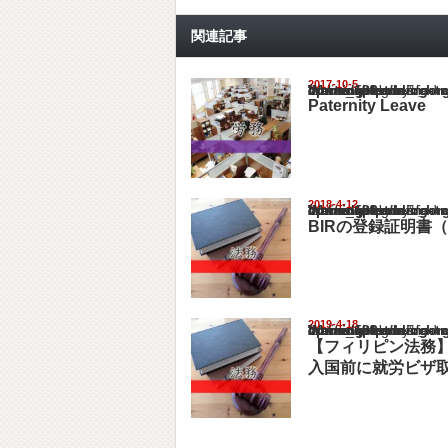
関連記事
2017-10-5
Warning
: Undefined array key "show_category" in
/home/netst/kuno-cpa.co.jp/public_html/philip
on line
183
Paternity Leave
2018-4-12
Warning
: Undefined array key "show_category" in
/home/netst/kuno-cpa.co.jp/public_html/philip
on line
183
BIRの登録証明書（
2019-4-18
Warning
: Undefined array key "show_category" in
/home/netst/kuno-cpa.co.jp/public_html/philip
on line
183
【フィリピン法務
入国前に就労ビザ