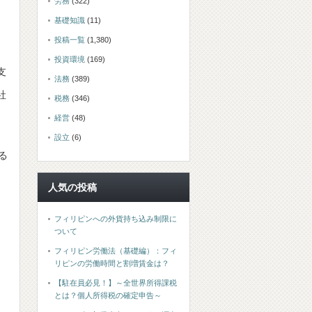
労務
(322)
基礎知識
(11)
投稿一覧
(1,380)
投資環境
(169)
支
法務
(389)
社
税務
(346)
経営
(48)
設立
(6)
る
人気の投稿
フィリピンへの外貨持ち込み制限に
ついて
フィリピン労働法（基礎編）：フィ
リピンの労働時間と割増賃金は？
【駐在員必見！】～全世界所得課税
とは？個人所得税の確定申告～