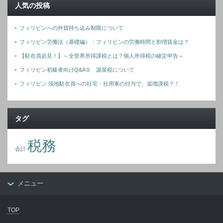
人気の投稿
フィリピンへの外貨持ち込み制限について
フィリピン労働法（基礎編）：フィリピンの労働時間と割増賃金は？
【駐在員必見！】～全世界所得課税とは？個人所得税の確定申告～
フィリピン初級者向けQ&A① 源泉税について
フィリピン 現地駐在員への社宅・社用車の付与で、追徴課税？！
タグ
税務
会計
メニュー
TOP