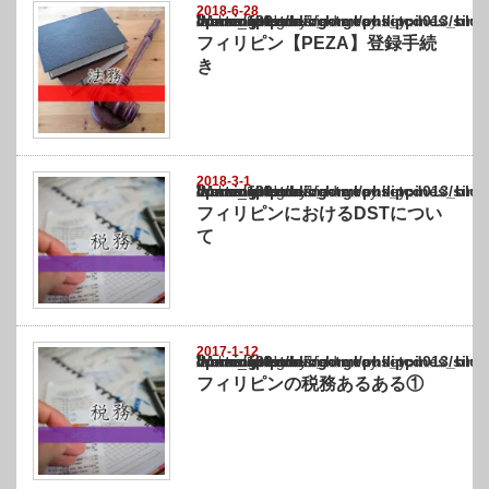
2018-6-28
Warning
: Undefined array key "show_category" in
/home/netst/kuno-cpa.co.jp/public_html/philippines_blog/wp-content/themes/gorgeous_tcd
on line
183
フィリピン【PEZA】登録手続
き
2018-3-1
Warning
: Undefined array key "show_category" in
/home/netst/kuno-cpa.co.jp/public_html/philippines_blog/wp-content/themes/gorgeous_tcd
on line
183
フィリピンにおけるDSTについ
て
2017-1-12
Warning
: Undefined array key "show_category" in
/home/netst/kuno-cpa.co.jp/public_html/philippines_blog/wp-content/themes/gorgeous_tcd
on line
183
フィリピンの税務あるある①