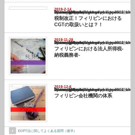
2019-2-14
Warning
: Undefined array key "show_category" in
/home/netst/kuno-cpa.co.jp/public_html/philippines_blog/wp-content/themes/gorgeous_tcd
on line
183
税制改正！フィリピンにおける
CGTの取扱いとは？！
2019-11-28
Warning
: Undefined array key "show_category" in
/home/netst/kuno-cpa.co.jp/public_html/philippines_blog/wp-content/themes/gorgeous_tcd
on line
183
フィリピンにおける法人所得税-
納税義務者-
2019-12-6
Warning
: Undefined array key "show_category" in
/home/netst/kuno-cpa.co.jp/public_html/philippines_blog/wp-content/themes/gorgeous_tcd
on line
183
フィリピン会社機関の体系
EOPT法に関してよくある質問（後半）