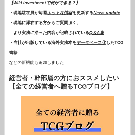
【Wiki Investmentで何ができる？】
・現地駐在員が毎週
ホットな情報
を更新する
News update
・現地に滞在する方からご質問頂く、
より実務に沿った内容が記載されている
Q＆A集
・当社が出版している海外実務本を
データベース化
したTCG
書籍
などの新機能も追加しました！
経営者・幹部層の方におススメしたい
【全ての経営者へ贈るTCGブログ】