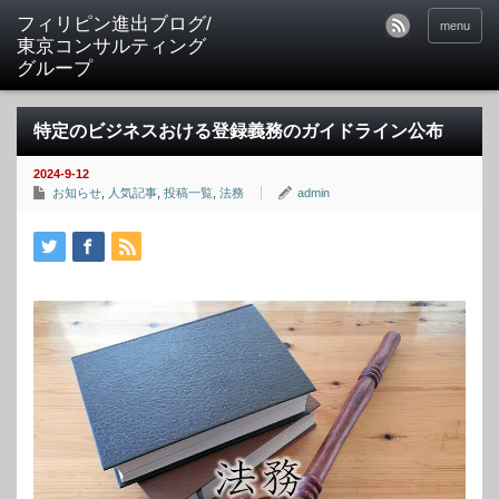
フィリピン進出ブログ/
menu
東京コンサルティング
グループ
特定のビジネスおける登録義務のガイドライン公布
2024-9-12
お知らせ
,
人気記事
,
投稿一覧
,
法務
admin