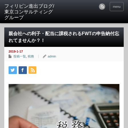
フィリピン進出ブログ/
menu
東京コンサルティング
グループ
親会社への利子・配当に課税されるFWTの申告納付忘
れてませんか？！
2019-1-17
投稿一覧
,
税務
admin