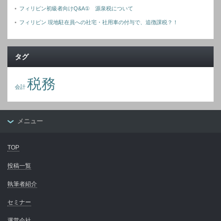
フィリピン初級者向けQ&A① 源泉税について
フィリピン 現地駐在員への社宅・社用車の付与で、追徴課税？！
タグ
税務
会計
メニュー
TOP
投稿一覧
執筆者紹介
セミナー
運営会社