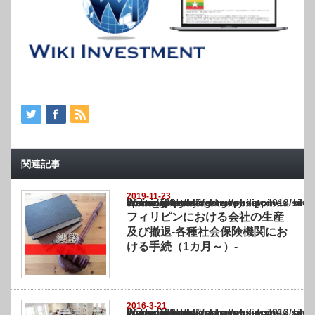
関連記事
2019-11-23
Warning
: Undefined array key "show_category" in
/home/netst/kuno-cpa.co.jp/public_html/philippines_blog/wp-content/themes/gorgeous_tcd
on line
183
フィリピンにおける会社の生産
及び撤退-各種社会保険機関にお
ける手続（1カ月～）-
2016-3-21
Warning
: Undefined array key "show_category" in
/home/netst/kuno-cpa.co.jp/public_html/philippines_blog/wp-content/themes/gorgeous_tcd
on line
183