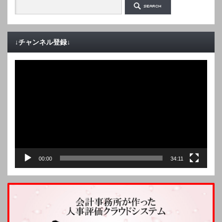
↓チャンネル登録↓
動
画
プ
レ
ー
ヤ
ー
00:00
34:11