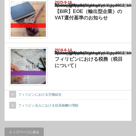
2025-9-16
Warning
: Undefined array key "show_category" in
/home/netst/kuno-cpa.co.jp/public_html/philippines_blog/wp-content/themes/gorgeous_tcd
on line
183
【BIR】EOE（輸出型企業）の
VAT還付基準のお知らせ
2018-6-14
Warning
: Undefined array key "show_category" in
/home/netst/kuno-cpa.co.jp/public_html/philippines_blog/wp-content/themes/gorgeous_tcd
on line
183
フィリピンにおける税務（税目
について）
フィリピンにおける労働組合
フィリピン法人における役員報酬の増額
トップページに戻る