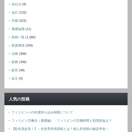
会社法
(9)
会計
(132)
労務
(322)
基礎知識
(11)
投稿一覧
(1,380)
投資環境
(169)
法務
(389)
税務
(346)
経営
(48)
設立
(6)
人気の投稿
フィリピンへの外貨持ち込み制限について
フィリピン労働法（基礎編）：フィリピンの労働時間と割増賃金は？
【駐在員必見！】～全世界所得課税とは？個人所得税の確定申告～