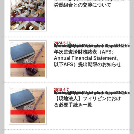
労働組合との交渉について
2024-5-16
Warning
: Undefined array key "show_category" in
/home/netst/kuno-cpa.co.jp/public_html/philippines_blog/wp-content/themes/gorgeous_tcd
on line
183
年次監査済財務諸表（AFS:
Annual Financial Statement、
以下AFS）提出期限のお知らせ
2018-6-7
Warning
: Undefined array key "show_category" in
/home/netst/kuno-cpa.co.jp/public_html/philippines_blog/wp-content/themes/gorgeous_tcd
on line
183
【現地法人】フィリピンにおけ
る必要手続き一覧