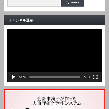
↓チャンネル登録↓
動
画
プ
レ
ー
ヤ
ー
00:00
34:11