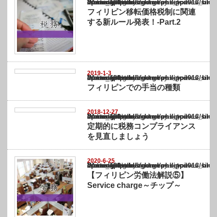
Warning
: Undefined array key "show_category" in
/home/netst/kuno-cpa.co.jp/public_html/philippines_blog/wp-content/themes/gorgeous_tcd
on line
183
フィリピン移転価格税制に関連
する新ルール発表！-Part.2
2019-1-3
Warning
: Undefined array key "show_category" in
/home/netst/kuno-cpa.co.jp/public_html/philippines_blog/wp-content/themes/gorgeous_tcd
on line
183
フィリピンでの手当の種類
2018-12-27
Warning
: Undefined array key "show_category" in
/home/netst/kuno-cpa.co.jp/public_html/philippines_blog/wp-content/themes/gorgeous_tcd
on line
183
定期的に税務コンプライアンス
を見直しましょう
2020-6-25
Warning
: Undefined array key "show_category" in
/home/netst/kuno-cpa.co.jp/public_html/philippines_blog/wp-content/themes/gorgeous_tcd
on line
183
【フィリピン労働法解説⑤】
Service charge～チップ～