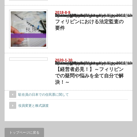
2018-8-9
Warning
: Undefined array key "show_category" in
/home/netst/kuno-cpa.co.jp/public_html/philippines_blog/wp-content/themes/gorgeous_tcd
on line
183
フィリピンにおける法定監査の
要件
2020-1-30
Warning
: Undefined array key "show_category" in
/home/netst/kuno-cpa.co.jp/public_html/philippines_blog/wp-content/themes/gorgeous_tcd
on line
183
【経営者必見！】～フィリピン
での疑問や悩みを全て自分で解
決！～
駐在員の日本での住民票に関して
役員変更と株式譲渡
トップページに戻る