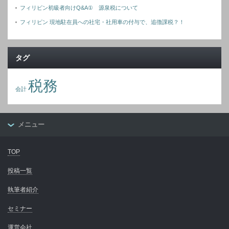
フィリピン初級者向けQ&A① 源泉税について
フィリピン 現地駐在員への社宅・社用車の付与で、追徴課税？！
タグ
税務
会計
メニュー
TOP
投稿一覧
執筆者紹介
セミナー
運営会社