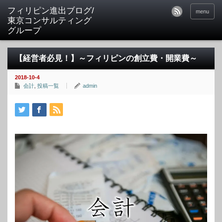
フィリピン進出ブログ/
menu
東京コンサルティング
グループ
【経営者必見！】～フィリピンの創立費・開業費～
2018-10-4
会計
,
投稿一覧
admin