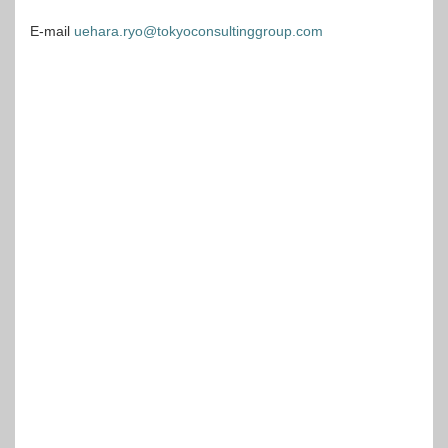
E-mail
uehara.ryo@tokyoconsultinggroup.com