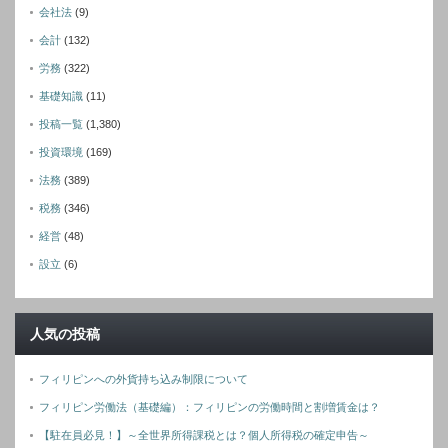
会社法
(9)
会計
(132)
労務
(322)
基礎知識
(11)
投稿一覧
(1,380)
投資環境
(169)
法務
(389)
税務
(346)
経営
(48)
設立
(6)
人気の投稿
フィリピンへの外貨持ち込み制限について
フィリピン労働法（基礎編）：フィリピンの労働時間と割増賃金は？
【駐在員必見！】～全世界所得課税とは？個人所得税の確定申告～