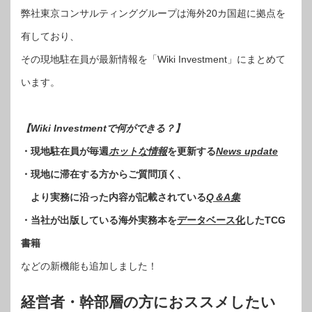
弊社東京コンサルティンググループは海外20カ国超に拠点を
有しており、
その現地駐在員が最新情報を「Wiki Investment」にまとめて
います。
【Wiki Investmentで何ができる？】
・現地駐在員が毎週
ホットな情報
を更新する
News update
・現地に滞在する方からご質問頂く、
より実務に沿った内容が記載されている
Q＆A集
・当社が出版している海外実務本を
データベース化
したTCG
書籍
などの新機能も追加しました！
経営者・幹部層の方におススメしたい