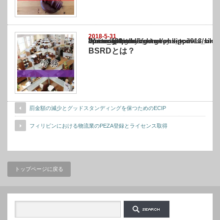
2018-5-31
Warning
: Undefined array key "show_category" in
/home/netst/kuno-cpa.co.jp/public_html/philippines_blog/wp-content/themes/gorgeous_tcd
on line
183
BSRDとは？
罰金額の減少とグッドスタンディングを保つためのECIP
フィリピンにおける物流業のPEZA登録とライセンス取得
トップページに戻る