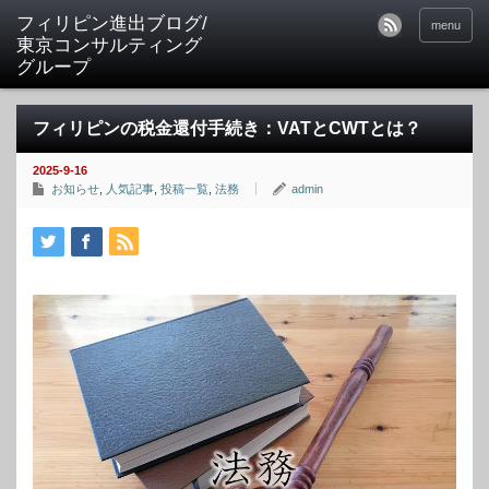
フィリピン進出ブログ/
menu
東京コンサルティング
グループ
フィリピンの税金還付手続き：VATとCWTとは？
2025-9-16
お知らせ
,
人気記事
,
投稿一覧
,
法務
admin