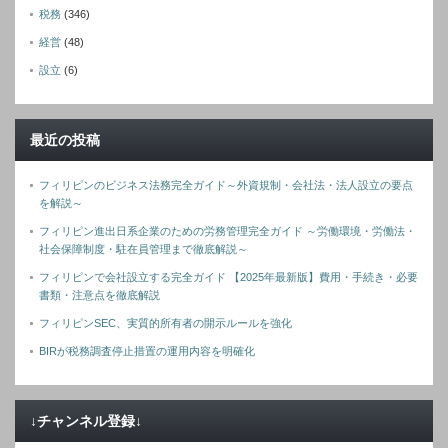
税務
(346)
経営
(48)
設立
(6)
最近の投稿
フィリピンのビジネス法務完全ガイド～外資規制・会社法・法人設立の要点
を解説～
フィリピン進出日系企業のための労務管理完全ガイド ～労働環境・労働法・
社会保障制度・駐在員管理まで徹底解説～
フィリピンで会社設立する完全ガイド 【2025年最新版】費用・手続き・必要
書類・注意点を徹底解説
フィリピンSEC、実質的所有者の開示ルールを強化
BIRが税務調査停止措置の運用内容を明確化
↓チャンネル登録↓