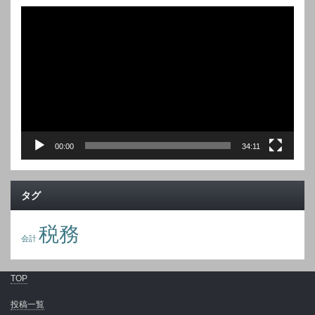
動
画
プ
レ
ー
ヤ
ー
00:00
34:11
タグ
税務
会計
TOP
投稿一覧