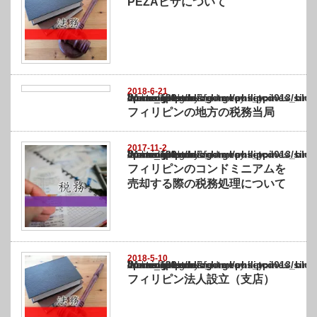
PEZAビザについて
2018-6-21
Warning
: Undefined array key "show_category" in
/home/netst/kuno-cpa.co.jp/public_html/philippines_blog/wp-content/themes/gorgeous_tcd
on line
183
フィリピンの地方の税務当局
2017-11-2
Warning
: Undefined array key "show_category" in
/home/netst/kuno-cpa.co.jp/public_html/philippines_blog/wp-content/themes/gorgeous_tcd
on line
183
フィリピンのコンドミニアムを
売却する際の税務処理について
2018-5-10
Warning
: Undefined array key "show_category" in
/home/netst/kuno-cpa.co.jp/public_html/philippines_blog/wp-content/themes/gorgeous_tcd
on line
183
フィリピン法人設立（支店）