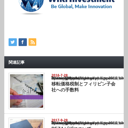
関連記事
2016-7-28
Warning
: Undefined array key "show_category" in
/home/netst/kuno-cpa.co.jp/public_html/philippines_blog/wp-content/themes/gorgeous_tcd
on line
183
移転価格税制とフィリピン子会
社への手数料
2017-9-28
Warning
: Undefined array key "show_category" in
/home/netst/kuno-cpa.co.jp/public_html/philippines_blog/wp-content/themes/gorgeous_tcd
on line
183