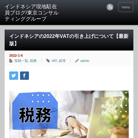
menu
インドネシアの2022年VATの引き上げについて【最新
版】
2022-1-6
投稿一覧
,
税務
VAT
,
経理
admin