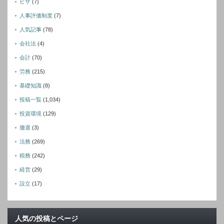
ビザ
(7)
人事評価制度
(7)
人気記事
(78)
会社法
(4)
会計
(70)
労務
(215)
基礎知識
(8)
投稿一覧
(1,034)
投資環境
(129)
撤退
(3)
法務
(269)
税務
(242)
経営
(29)
設立
(17)
人気の投稿とページ