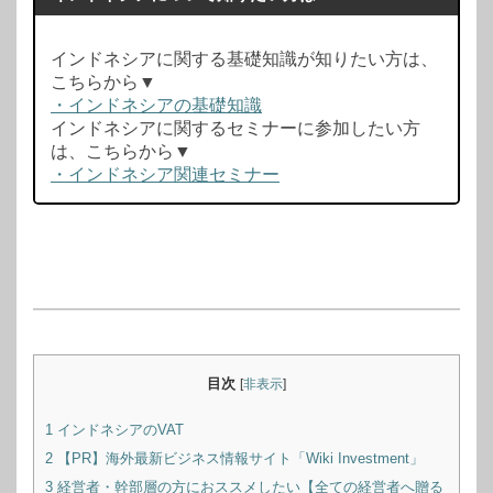
開
き
インドネシアに関する基礎知識が知りたい方は、
ま
こちらから▼
・インドネシアの基礎知識
す)
インドネシアに関するセミナーに参加したい方
は、こちらから▼
・インドネシア関連セミナー
目次
[
非表示
]
1
インドネシアのVAT
2
【PR】海外最新ビジネス情報サイト「Wiki Investment」
3
経営者・幹部層の方におススメしたい【全ての経営者へ贈る