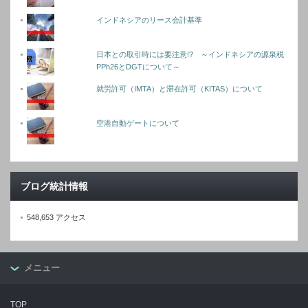
インドネシアのリース会計基準
日本との取引時には要注意!? ～インドネシアの源泉税
PPh26とDGTについて～
就労許可（IMTA）と滞在許可（KITAS）について
空港自動ゲートについて
ブログ統計情報
548,653 アクセス
メニュー
TOP