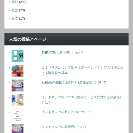
税務
(242)
経営
(29)
設立
(17)
人気の投稿とページ
THR(宗教大祭手当)について
コミサリスについて知ろう①～インドネシア会社法にお
ける監査役の基本～
租税条約適用に係るDGT(居住証明)について
インドネシアのPPh26（海外サービスに対する源泉税）
とは？
インドネシアのＰＰｈ23について
インドネシアの印紙税について