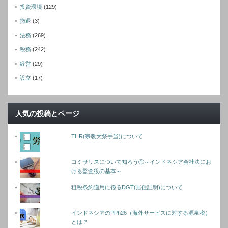
投資環境
(129)
撤退
(3)
法務
(269)
税務
(242)
経営
(29)
設立
(17)
人気の投稿とページ
THR(宗教大祭手当)について
コミサリスについて知ろう①～インドネシア会社法にお
ける監査役の基本～
租税条約適用に係るDGT(居住証明)について
インドネシアのPPh26（海外サービスに対する源泉税）
とは？