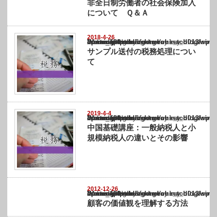
非全日制労働者の社会保険加入
について Ｑ＆Ａ
2018-4-26
Warning
: Undefined array key "show_category" in
/home/netst/kuno-cpa.co.jp/public_html/china_blog/wp-content/themes/gorgeous_tcd0
on line
183
サンプル送付の税務処理につい
て
2019-4-4
Warning
: Undefined array key "show_category" in
/home/netst/kuno-cpa.co.jp/public_html/china_blog/wp-content/themes/gorgeous_tcd0
on line
183
中国基礎講座：一般納税人と小
規模納税人の違いとその影響
2012-12-26
Warning
: Undefined array key "show_category" in
/home/netst/kuno-cpa.co.jp/public_html/china_blog/wp-content/themes/gorgeous_tcd0
on line
183
顧客の価値観を理解する方法