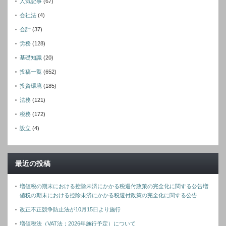
人気記事
(67)
会社法
(4)
会計
(37)
労務
(128)
基礎知識
(20)
投稿一覧
(652)
投資環境
(185)
法務
(121)
税務
(172)
設立
(4)
最近の投稿
増値税の期末における控除未済にかかる税還付政策の完全化に関する公告増
値税の期末における控除未済にかかる税還付政策の完全化に関する公告
改正不正競争防止法が10月15日より施行
増値税法（VAT法；2026年施行予定）について