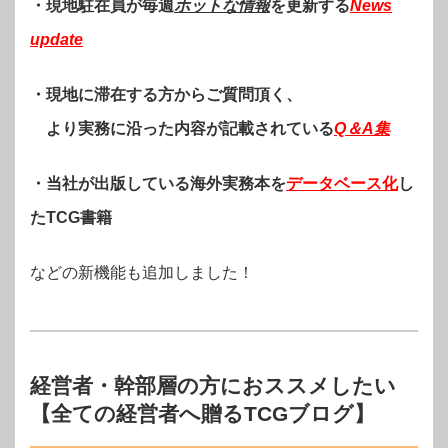
・現地駐在員が毎週
ホットな情報
を更新する
News
update
・現地に滞在する方からご質問頂く、
より実務に沿った内容が記載されている
Q＆A集
・当社が出版している海外実務本を
データベース化
し
たTCG書籍
などの新機能も追加しました！
経営者・幹部層の方におススメしたい
【全ての経営者へ贈るTCGブログ】