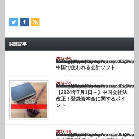
関連記事
2012-8-6
Warning
: Undefined array key "show_category" in
/home/netst/kuno-cpa.co.jp/public_html/china_blog/wp-content/themes/gorgeous_tcd0
on line
183
中国で使われる会計ソフト
2024-7-5
Warning
: Undefined array key "show_category" in
/home/netst/kuno-cpa.co.jp/public_html/china_blog/wp-content/themes/gorgeous_tcd0
on line
183
【2024年7月1日～】中国会社法
改正！登録資本金に関するポイ
ント
2017-4-6
Warning
: Undefined array key "show_category" in
/home/netst/kuno-cpa.co.jp/public_html/china_blog/wp-content/themes/gorgeous_tcd0
on line
183