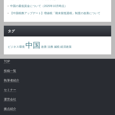
中国の最低賃金について（2025年10月時点）
【中国税務アップデート】増値税「期末留抵退税」制度の改善について
タグ
中国
ビジネス環境
改善
法務
減税
経済政策
TOP
投稿一覧
執筆者紹介
セミナー
運営会社
拠点紹介