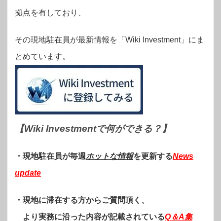
拠点を有しており、
その現地駐在員が最新情報を「Wiki Investment」にま
とめています。
【Wiki Investmentで何ができる？
】
・現地駐在員が毎週
ホットな情報
を更新する
News
update
・現地に滞在する方からご質問頂く、
より実務に沿った内容が記載されている
Q＆A集