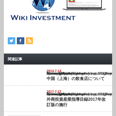
関連記事
2014-7-14
Warning
: Undefined array key "show_category" in
/home/netst/kuno-cpa.co.jp/public_html/china_blog/wp-content/themes/gorgeous_tcd0
on line
183
中国（上海）の飲食店について
2017-7-27
Warning
: Undefined array key "show_category" in
/home/netst/kuno-cpa.co.jp/public_html/china_blog/wp-content/themes/gorgeous_tcd0
on line
183
外商投資産業指導目録2017年改
訂版の施行