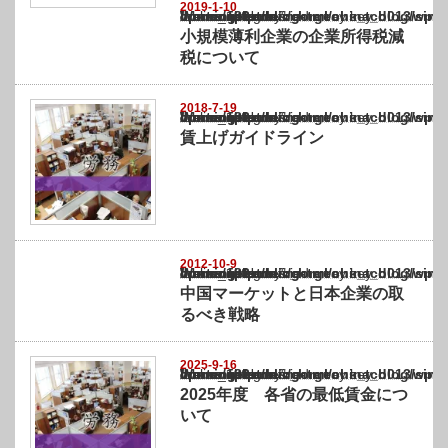
2019-1-10
Warning
: Undefined array key "show_category" in
/home/netst/kuno-cpa.co.jp/public_html/china_blog/wp-content/themes/gorgeous_tcd0
on line
183
小規模薄利企業の企業所得税減
税について
2018-7-19
Warning
: Undefined array key "show_category" in
/home/netst/kuno-cpa.co.jp/public_html/china_blog/wp-content/themes/gorgeous_tcd0
on line
183
賃上げガイドライン
2012-10-9
Warning
: Undefined array key "show_category" in
/home/netst/kuno-cpa.co.jp/public_html/china_blog/wp-content/themes/gorgeous_tcd0
on line
183
中国マーケットと日本企業の取
るべき戦略
2025-9-16
Warning
: Undefined array key "show_category" in
/home/netst/kuno-cpa.co.jp/public_html/china_blog/wp-content/themes/gorgeous_tcd0
on line
183
2025年度 各省の最低賃金につ
いて