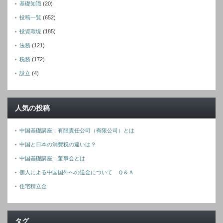
基礎知識
(20)
投稿一覧
(652)
投資環境
(185)
法務
(121)
税務
(172)
設立
(4)
人気の投稿
中国基礎講座：有限責任公司（有限公司）とは
中国と日本の消費税の違いは？
中国基礎講座：董事会とは
個人による中国国外への送金について Ｑ＆Ａ
住宅積立金
タグ