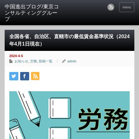
中国進出ブログ/東京コ
menu
ンサルティンググルー
プ
全国各省、自治区、直轄市の最低賃金基準状況（2024
年4月1日現在）
2024-4-5
お知らせ
,
労務
,
投稿一覧
admin